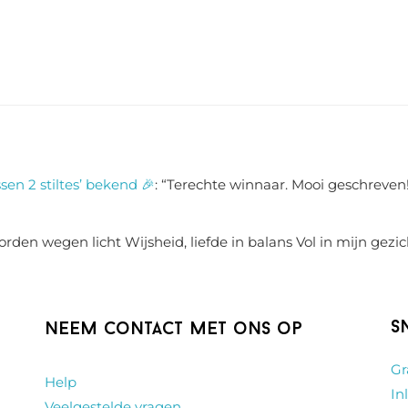
sen 2 stiltes’ bekend 🎉
: “
Terechte winnaar. Mooi geschreven!
rden wegen licht Wijsheid, liefde in balans Vol in mijn gezic
S
Neem contact met ons op
Gr
Help
In
Veelgestelde vragen