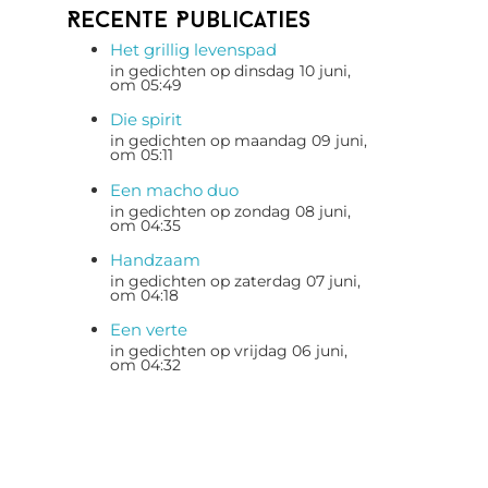
Recente Publicaties
Het grillig levenspad
in gedichten op dinsdag 10 juni,
om 05:49
Die spirit
in gedichten op maandag 09 juni,
om 05:11
Een macho duo
in gedichten op zondag 08 juni,
om 04:35
Handzaam
in gedichten op zaterdag 07 juni,
om 04:18
Een verte
in gedichten op vrijdag 06 juni,
om 04:32