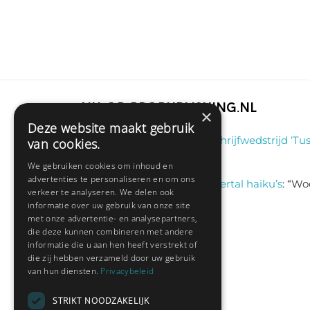
Nu op Propublishing.nl
×
Deze website maakt gebruik
Klaas
on
Winnaar schrijfwedstrijd ‘Tus
van cookies.
aug 6, 13:38
We gebruiken cookies om inhoud en
advertenties te personaliseren en om ons
Sas schrijft
on
Een viertal haiku’s
: “
Woo
verkeer te analyseren. We delen ook
jul 9, 13:46
informatie over uw gebruik van onze site
met onze advertentie- en analysepartners,
die deze kunnen combineren met andere
informatie die u aan hen heeft verstrekt of
Nieuwste leden:
die zij hebben verzameld door uw gebruik
van hun diensten.
Privacybeleid
Hedianne
STRIKT NOODZAKELIJK
Fred Sanders