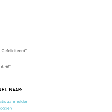
 Gefeliciteerd
”
ht. 😀
”
nel naar:
atis aanmelden
loggen