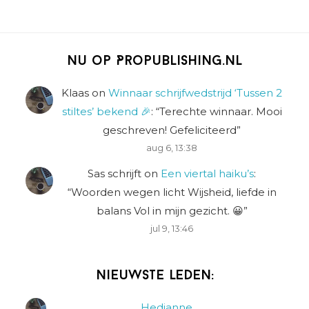
Nu op Propublishing.nl
Klaas
on
Winnaar schrijfwedstrijd ‘Tussen 2
stiltes’ bekend 🎉
: “
Terechte winnaar. Mooi
geschreven! Gefeliciteerd
”
aug 6, 13:38
Sas schrijft
on
Een viertal haiku’s
:
“
Woorden wegen licht Wijsheid, liefde in
balans Vol in mijn gezicht. 😀
”
jul 9, 13:46
Nieuwste leden:
Hedianne