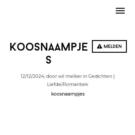
Spring
Door
Spring
Toggle
naar
naar
naar
de
de
de
hoofdnavigatie
hoofd
eerste
inhoud
sidebar
Koosnaampje
Melden
s
12/12/2024
, door wil melker in
Gedichten
|
Liefde/Romantiek
koosnaampjes