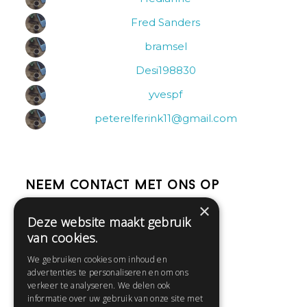
Fred Sanders
bramsel
Desi198830
yvespf
peterelferink11@gmail.com
Neem contact met ons op
×
Deze website maakt gebruik
Help
van cookies.
Veelgestelde vragen
We gebruiken cookies om inhoud en
Contact
advertenties te personaliseren en om ons
Huisregels
verkeer te analyseren. We delen ook
informatie over uw gebruik van onze site met