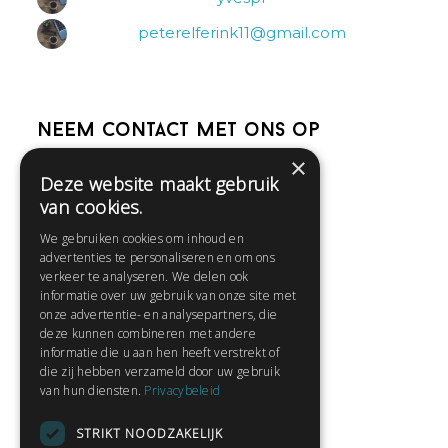
peterelferink11@gmail.com
Neem contact met ons op
×
Deze website maakt gebruik
Help
van cookies.
Veelgestelde vragen
We gebruiken cookies om inhoud en
Contact
advertenties te personaliseren en om ons
Huisregels
verkeer te analyseren. We delen ook
informatie over uw gebruik van onze site met
onze advertentie- en analysepartners, die
deze kunnen combineren met andere
Snel naar:
informatie die u aan hen heeft verstrekt of
die zij hebben verzameld door uw gebruik
Gratis aanmelden
van hun diensten.
Privacybeleid
Inloggen
STRIKT NOODZAKELIJK
Privacybeleid