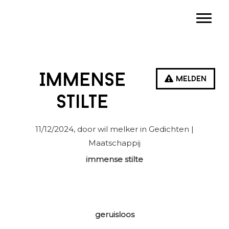
Spring
Door
Spring
Toggle
naar
naar
naar
de
de
de
hoofdnavigatie
hoofd
eerste
inhoud
sidebar
Immense
Melden
stilte
11/12/2024
, door wil melker in
Gedichten
|
Maatschappij
immense stilte
geruisloos