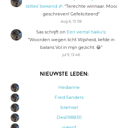
stiltes’ bekend 🎉
: “
Terechte winnaar. Mooi
geschreven! Gefeliciteerd
”
aug 6, 13:38
Sas schrijft
on
Een viertal haiku’s
:
“
Woorden wegen licht Wijsheid, liefde in
balans Vol in mijn gezicht. 😀
”
jul 9, 13:46
Nieuwste leden:
Hedianne
Fred Sanders
bramsel
Desi198830
yvespf