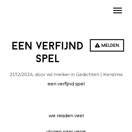
Spring
Door
Spring
Toggle
naar
naar
naar
de
de
de
hoofdnavigatie
hoofd
eerste
inhoud
sidebar
Een verfijnd
Melden
spel
21/12/2024
, door wil melker in
Gedichten
| Kerstmis
een verfijnd spel
we reisden veel
vlogen naar verre