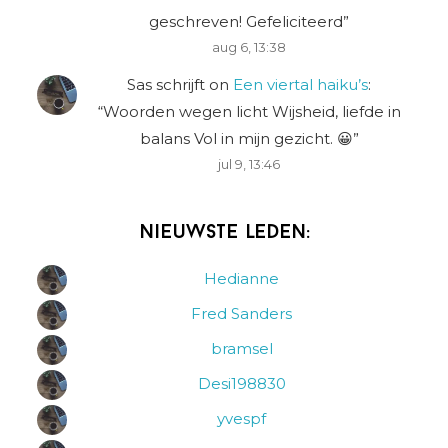
geschreven! Gefeliciteerd
”
aug 6, 13:38
Sas schrijft
on
Een viertal haiku’s
:
“
Woorden wegen licht Wijsheid, liefde in
balans Vol in mijn gezicht. 😀
”
jul 9, 13:46
Nieuwste leden:
Hedianne
Fred Sanders
bramsel
Desi198830
yvespf