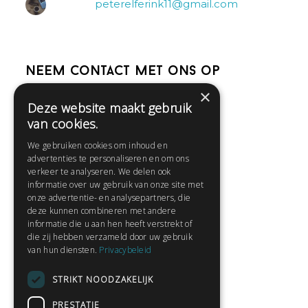
peterelferink11@gmail.com
Neem contact met ons op
×
Deze website maakt gebruik
Help
van cookies.
Veelgestelde vragen
We gebruiken cookies om inhoud en
Contact
advertenties te personaliseren en om ons
Huisregels
verkeer te analyseren. We delen ook
informatie over uw gebruik van onze site met
onze advertentie- en analysepartners, die
deze kunnen combineren met andere
Snel naar:
informatie die u aan hen heeft verstrekt of
die zij hebben verzameld door uw gebruik
Gratis aanmelden
van hun diensten.
Privacybeleid
Inloggen
STRIKT NOODZAKELIJK
Privacybeleid
Huisregels
PRESTATIE