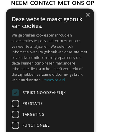
Neem contact met ons op
×
Deze website maakt gebruik
Help
van cookies.
Veelgestelde vragen
We gebruiken cookies om inhoud en
Contact
advertenties te personaliseren en om ons
Huisregels
verkeer te analyseren. We delen ook
informatie over uw gebruik van onze site met
onze advertentie- en analysepartners, die
deze kunnen combineren met andere
Snel naar:
informatie die u aan hen heeft verstrekt of
die zij hebben verzameld door uw gebruik
Gratis aanmelden
van hun diensten.
Privacybeleid
Inloggen
STRIKT NOODZAKELIJK
Privacybeleid
Huisregels
PRESTATIE
Contact
TARGETING
Verhalen lezen
FUNCTIONEEL
Gedichten lezen