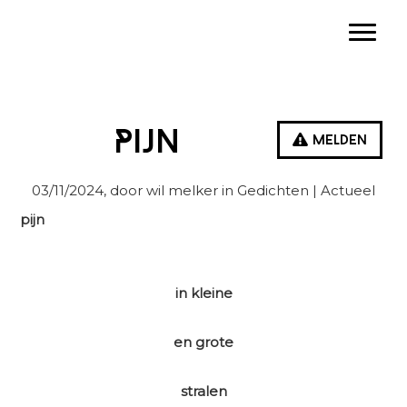
Spring
Door
Spring
Toggle
naar
naar
naar
de
de
de
hoofdnavigatie
hoofd
eerste
inhoud
sidebar
Pijn
Melden
03/11/2024
, door wil melker in
Gedichten
| Actueel
pijn
in kleine
en grote
stralen