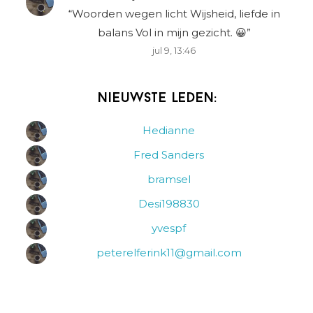
“
Woorden wegen licht Wijsheid, liefde in
balans Vol in mijn gezicht. 😀
”
jul 9, 13:46
Nieuwste leden:
Hedianne
Fred Sanders
bramsel
Desi198830
yvespf
peterelferink11@gmail.com