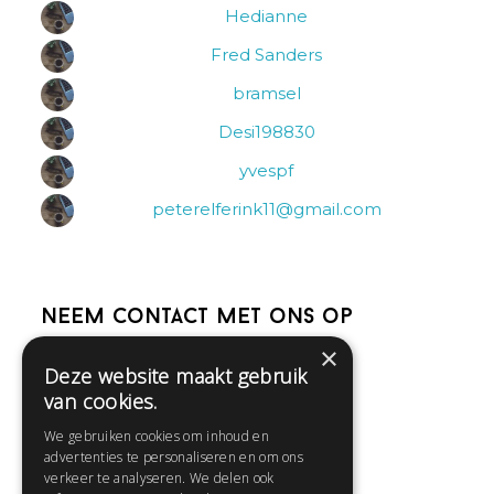
Hedianne
Fred Sanders
bramsel
Desi198830
yvespf
peterelferink11@gmail.com
Neem contact met ons op
×
Deze website maakt gebruik
Help
van cookies.
Veelgestelde vragen
We gebruiken cookies om inhoud en
Contact
advertenties te personaliseren en om ons
Huisregels
verkeer te analyseren. We delen ook