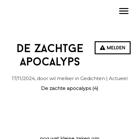
Spring
Door
Spring
Toggle
naar
naar
naar
de
de
de
hoofdnavigatie
hoofd
eerste
inhoud
sidebar
De zachtge
Melden
apocalyps
17/11/2024
, door wil melker in
Gedichten
| Actueel
De zachte apocalyps (4)
nog wat kleine zaken om