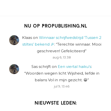
Nu op Propublishing.nl
Klaas
on
Winnaar schrijfwedstrijd ‘Tussen 2
stiltes’ bekend 🎉
: “
Terechte winnaar. Mooi
geschreven! Gefeliciteerd
”
aug 6, 13:38
Sas schrijft
on
Een viertal haiku’s
:
“
Woorden wegen licht Wijsheid, liefde in
balans Vol in mijn gezicht. 😀
”
jul 9, 13:46
Nieuwste leden: