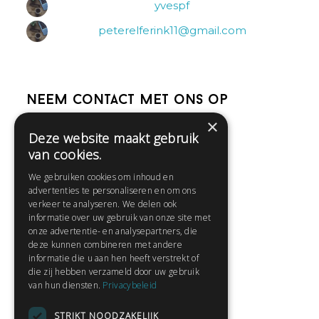
yvespf
peterelferink11@gmail.com
Neem contact met ons op
×
Deze website maakt gebruik
Help
van cookies.
Veelgestelde vragen
We gebruiken cookies om inhoud en
Contact
advertenties te personaliseren en om ons
Huisregels
verkeer te analyseren. We delen ook
informatie over uw gebruik van onze site met
onze advertentie- en analysepartners, die
deze kunnen combineren met andere
Snel naar:
informatie die u aan hen heeft verstrekt of
die zij hebben verzameld door uw gebruik
Gratis aanmelden
van hun diensten.
Privacybeleid
Inloggen
STRIKT NOODZAKELIJK