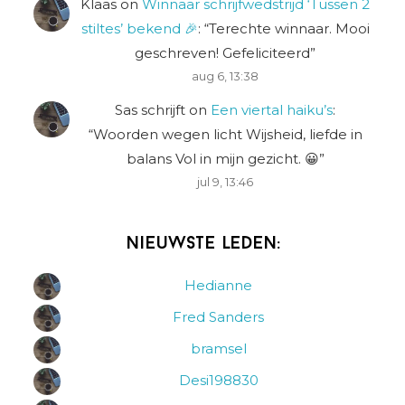
Klaas
on
Winnaar schrijfwedstrijd ‘Tussen 2
stiltes’ bekend 🎉
: “
Terechte winnaar. Mooi
geschreven! Gefeliciteerd
”
aug 6, 13:38
Sas schrijft
on
Een viertal haiku’s
:
“
Woorden wegen licht Wijsheid, liefde in
balans Vol in mijn gezicht. 😀
”
jul 9, 13:46
Nieuwste leden:
Hedianne
Fred Sanders
bramsel
Desi198830