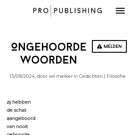
Spring
Door
Spring
Toggle
naar
naar
naar
de
de
de
hoofdnavigatie
hoofd
eerste
inhoud
sidebar
Ongehoorde
Melden
woorden
13/09/2024
, door wil melker in
Gedichten
| Filosofie
zij hebben
de schat
aangeboord
van nooit
gehoorde