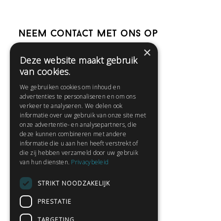
Neem contact met ons op
×
Deze website maakt gebruik
Help
van cookies.
Veelgestelde vragen
We gebruiken cookies om inhoud en
Contact
advertenties te personaliseren en om ons
Huisregels
verkeer te analyseren. We delen ook
informatie over uw gebruik van onze site met
onze advertentie- en analysepartners, die
deze kunnen combineren met andere
Snel naar:
informatie die u aan hen heeft verstrekt of
die zij hebben verzameld door uw gebruik
Gratis aanmelden
van hun diensten.
Privacybeleid
Inloggen
STRIKT NOODZAKELIJK
Privacybeleid
Huisregels
PRESTATIE
Contact
TARGETING