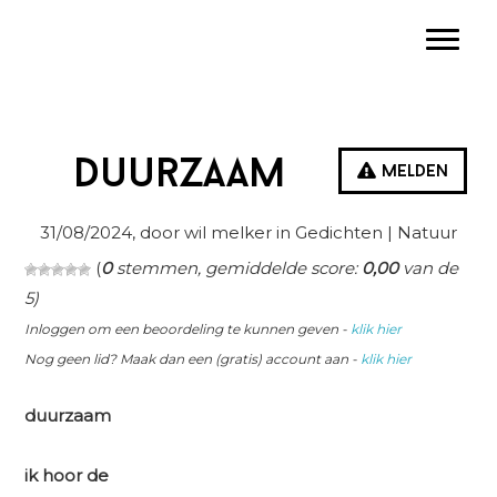
Spring
Door
Spring
Toggle
naar
naar
naar
de
de
de
hoofdnavigatie
hoofd
eerste
inhoud
sidebar
Duurzaam
Melden
31/08/2024
, door wil melker in
Gedichten
| Natuur
(
0
stemmen, gemiddelde score:
0,00
van de
5)
Inloggen om een beoordeling te kunnen geven -
klik hier
Nog geen lid? Maak dan een (gratis) account aan -
klik hier
duurzaam
ik hoor de