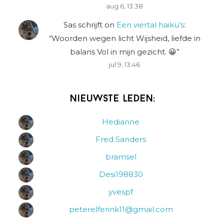
aug 6, 13:38
Sas schrijft
on
Een viertal haiku’s
:
“
Woorden wegen licht Wijsheid, liefde in
balans Vol in mijn gezicht. 😀
”
jul 9, 13:46
Nieuwste leden:
Hedianne
Fred Sanders
bramsel
Desi198830
yvespf
peterelferink11@gmail.com