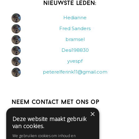
Nieuwste leden:
Hedianne
Fred Sanders
bramsel
Desi198830
yvespf
peterelferink11@gmail.com
Neem contact met ons op
×
Deze website maakt gebruik
Help
van cookies.
Veelgestelde vragen
We gebruiken cookies om inhoud en
Contact