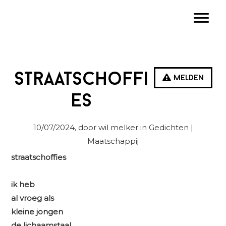
Spring
Door
Spring
Toggle
naar
naar
naar
de
de
de
hoofdnavigatie
hoofd
eerste
inhoud
sidebar
Straatschoffi
Melden
es
10/07/2024
, door wil melker in
Gedichten
|
Maatschappij
straatschoffies
ik heb
al vroeg als
kleine jongen
de lichaamstaal