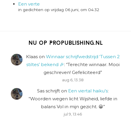
Een verte
in gedichten op vrijdag 06 juni, om 04:32
Nu op Propublishing.nl
Klaas
on
Winnaar schrijfwedstrijd ‘Tussen 2
stiltes’ bekend 🎉
: “
Terechte winnaar. Mooi
geschreven! Gefeliciteerd
”
aug 6, 13:38
Sas schrijft
on
Een viertal haiku’s
:
“
Woorden wegen licht Wijsheid, liefde in
balans Vol in mijn gezicht. 😀
”
jul 9, 13:46