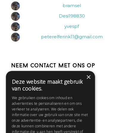
bramsel
Desi198830
yvespf
peterelferink11@gmail.com
Neem contact met ons op
×
Deze website maakt gebruik
Help
van cookies.
Veelgestelde vragen
We gebruiken cookies om inhoud en
Contact
advertenties te personaliseren en om ons
Huisregels
verkeer te analyseren. We delen ook
informatie over uw gebruik van onze site met
onze advertentie- en analysepartners, die
deze kunnen combineren met andere
Snel naar:
informatie die u aan hen heeft verstrekt of