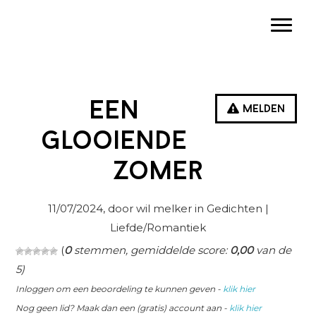
Spring
Door
Spring
Toggle
naar
naar
naar
de
de
de
hoofdnavigatie
hoofd
eerste
inhoud
sidebar
Een
Melden
glooiende
zomer
11/07/2024
, door wil melker in
Gedichten
|
Liefde/Romantiek
(
0
stemmen, gemiddelde score:
0,00
van de
5)
Inloggen om een beoordeling te kunnen geven -
klik hier
Nog geen lid? Maak dan een (gratis) account aan -
klik hier