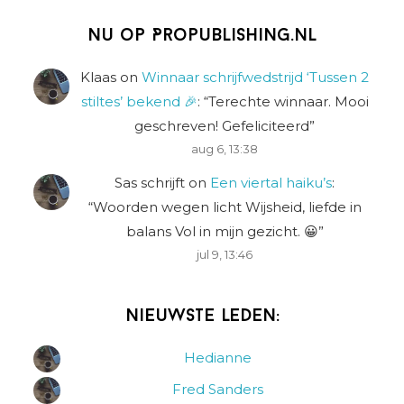
Nu op Propublishing.nl
Klaas
on
Winnaar schrijfwedstrijd ‘Tussen 2
stiltes’ bekend 🎉
: “
Terechte winnaar. Mooi
geschreven! Gefeliciteerd
”
aug 6, 13:38
Sas schrijft
on
Een viertal haiku’s
:
“
Woorden wegen licht Wijsheid, liefde in
balans Vol in mijn gezicht. 😀
”
jul 9, 13:46
Nieuwste leden:
Hedianne
Fred Sanders