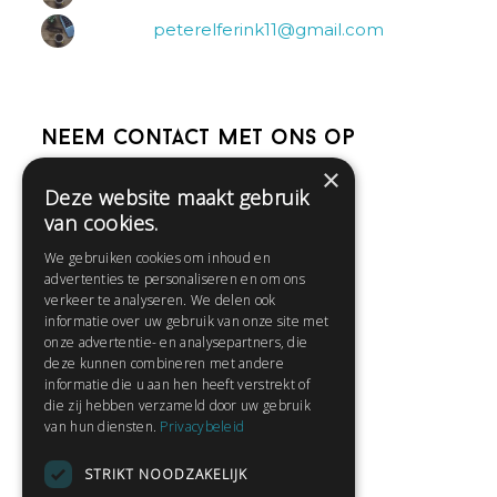
peterelferink11@gmail.com
Neem contact met ons op
×
Deze website maakt gebruik
Help
van cookies.
Veelgestelde vragen
We gebruiken cookies om inhoud en
Contact
advertenties te personaliseren en om ons
Huisregels
verkeer te analyseren. We delen ook
informatie over uw gebruik van onze site met
onze advertentie- en analysepartners, die
deze kunnen combineren met andere
Snel naar:
informatie die u aan hen heeft verstrekt of
die zij hebben verzameld door uw gebruik
Gratis aanmelden
van hun diensten.
Privacybeleid
Inloggen
STRIKT NOODZAKELIJK
Privacybeleid