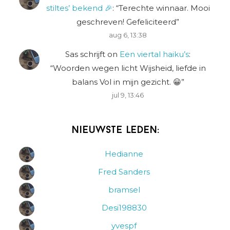
stiltes’ bekend 🎉
: “
Terechte winnaar. Mooi
geschreven! Gefeliciteerd
”
aug 6, 13:38
Sas schrijft
on
Een viertal haiku’s
:
“
Woorden wegen licht Wijsheid, liefde in
balans Vol in mijn gezicht. 😀
”
jul 9, 13:46
Nieuwste leden:
Hedianne
Fred Sanders
bramsel
Desi198830
yvespf