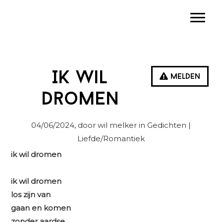
Spring
Door
Spring
Toggle
naar
naar
naar
de
de
de
hoofdnavigatie
hoofd
eerste
inhoud
sidebar
Ik wil
Melden
dromen
04/06/2024
, door wil melker in
Gedichten
|
Liefde/Romantiek
ik wil dromen
ik wil dromen
los zijn van
gaan en komen
zonder aardse