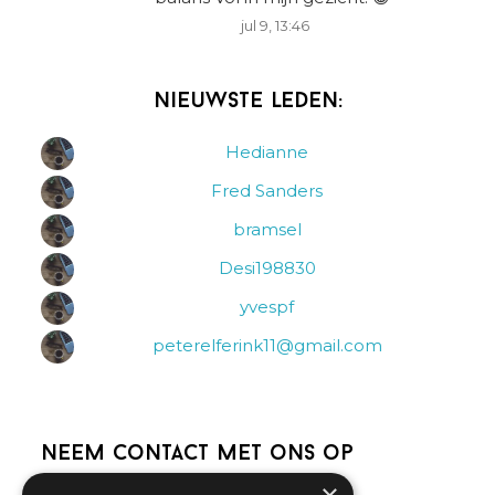
jul 9, 13:46
Nieuwste leden:
Hedianne
Fred Sanders
bramsel
Desi198830
yvespf
peterelferink11@gmail.com
Neem contact met ons op