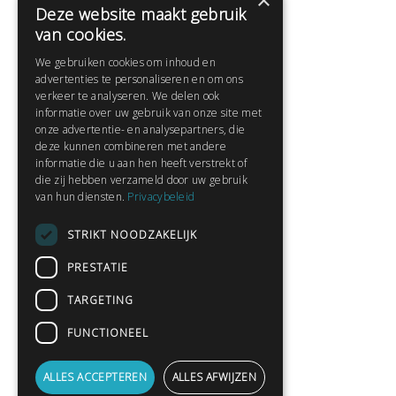
×
Deze website maakt gebruik
Help
van cookies.
Veelgestelde vragen
We gebruiken cookies om inhoud en
Contact
advertenties te personaliseren en om ons
Huisregels
verkeer te analyseren. We delen ook
informatie over uw gebruik van onze site met
onze advertentie- en analysepartners, die
deze kunnen combineren met andere
Snel naar:
informatie die u aan hen heeft verstrekt of
die zij hebben verzameld door uw gebruik
Gratis aanmelden
van hun diensten.
Privacybeleid
Inloggen
STRIKT NOODZAKELIJK
Privacybeleid
Huisregels
PRESTATIE
Contact
TARGETING
Verhalen lezen
FUNCTIONEEL
Gedichten lezen
Schrijfwedstrijden
ALLES ACCEPTEREN
ALLES AFWIJZEN
Schrijftips