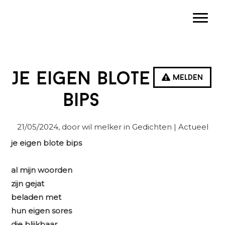
Spring
Door
Spring
Toggle
naar
naar
naar
de
de
de
hoofdnavigatie
hoofd
eerste
inhoud
sidebar
Je eigen blote
Melden
bips
21/05/2024
, door wil melker in
Gedichten
| Actueel
je eigen blote bips
al mijn woorden
zijn gejat
beladen met
hun eigen sores
die blijkbaar