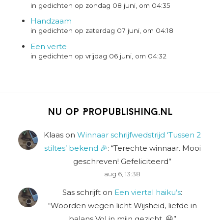
in gedichten op zondag 08 juni, om 04:35
Handzaam
in gedichten op zaterdag 07 juni, om 04:18
Een verte
in gedichten op vrijdag 06 juni, om 04:32
Nu op Propublishing.nl
Klaas
on
Winnaar schrijfwedstrijd ‘Tussen 2
stiltes’ bekend 🎉
: “
Terechte winnaar. Mooi
geschreven! Gefeliciteerd
”
aug 6, 13:38
Sas schrijft
on
Een viertal haiku’s
:
“
Woorden wegen licht Wijsheid, liefde in
balans Vol in mijn gezicht. 😀
”