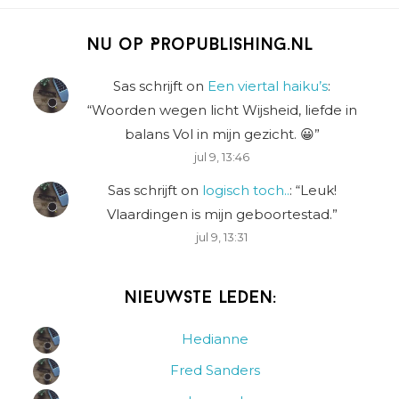
Nu op Propublishing.nl
Sas schrijft
on
Een viertal haiku’s
:
“
Woorden wegen licht Wijsheid, liefde in
balans Vol in mijn gezicht. 😀
”
jul 9, 13:46
Sas schrijft
on
logisch toch..
: “
Leuk!
Vlaardingen is mijn geboortestad.
”
jul 9, 13:31
Nieuwste leden:
Hedianne
Fred Sanders