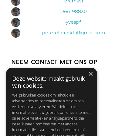
bramsel
Desi198830
yvespf
peterelferink11@gmail.com
Neem contact met ons op
×
Deze website maakt gebruik
Help
van cookies.
Veelgestelde vragen
We gebruiken cookies om inhoud en
Contact
advertenties te personaliseren en om ons
Huisregels
verkeer te analyseren. We delen ook
informatie over uw gebruik van onze site met
onze advertentie- en analysepartners, die
deze kunnen combineren met andere
Snel naar:
informatie die u aan hen heeft verstrekt of
die zij hebben verzameld door uw gebruik