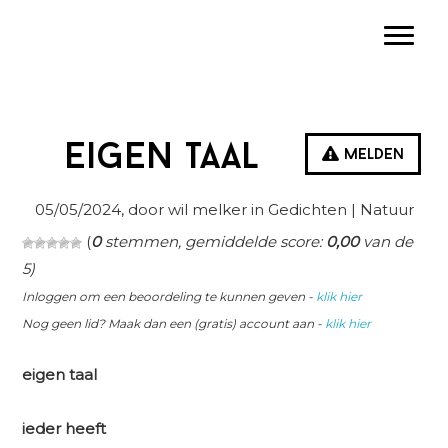
Spring
Door
Spring
Toggle
naar
naar
naar
de
de
de
hoofdnavigatie
hoofd
eerste
inhoud
sidebar
Eigen taal
Melden
05/05/2024
, door wil melker in
Gedichten
| Natuur
(
0
stemmen, gemiddelde score:
0,00
van de
5)
Inloggen om een beoordeling te kunnen geven -
klik hier
Nog geen lid? Maak dan een (gratis) account aan -
klik hier
eigen taal
ieder heeft