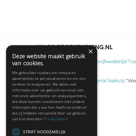
Nu op Propublishing.nl
×
Deze website maakt gebruik
Klaas
on
Winnaar schrijfwedstrijd ‘Tus
van cookies.
aug 6, 13:38
We gebruiken cookies om inhoud en
advertenties te personaliseren en om ons
Sas schrijft
on
Een viertal haiku’s
: “
Woo
verkeer te analyseren. We delen ook
jul 9, 13:46
informatie over uw gebruik van onze site
met onze advertentie- en analysepartners,
die deze kunnen combineren met andere
informatie die u aan hen heeft verstrekt of
Nieuwste leden:
die zij hebben verzameld door uw gebruik
van hun diensten.
Privacybeleid
Hedianne
STRIKT NOODZAKELIJK
Fred Sanders