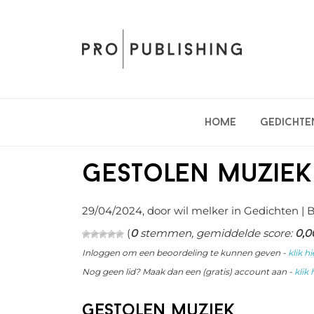
Spring
Door
Spring
naar
naar
naar
de
de
de
hoofdnavigatie
hoofd
eerste
inhoud
sidebar
Home
Gedichte
Gestolen muziek
29/04/2024
, door wil melker in
Gedichten
| B
(
0
stemmen, gemiddelde score:
0,0
Inloggen om een beoordeling te kunnen geven -
klik hi
Nog geen lid? Maak dan een (gratis) account aan -
klik 
Gestolen muziek