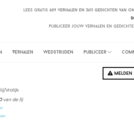
Lees gratis
609 verhalen en
3611 gedichten van o
S
Publiceer jouw verhalen en gedichte
n
Verhalen
Wedstrijden
Publiceer
Com
Melden
lij/Vrolijk
0
van de 5)
er
hier