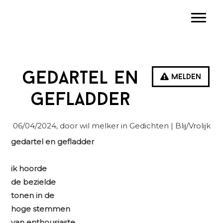
Spring
Door
Spring
Toggle
naar
naar
naar
de
de
de
hoofdnavigatie
hoofd
eerste
inhoud
sidebar
Gedartel en
Melden
gefladder
06/04/2024
, door wil melker in
Gedichten
| Blij/Vrolijk
gedartel en gefladder
ik hoorde
de bezielde
tonen in de
hoge stemmen
van enthousiaste