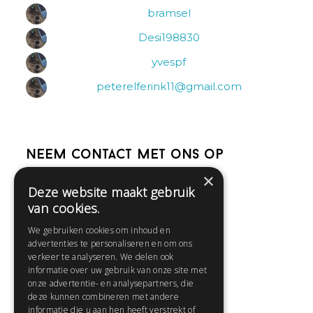
bramsel
Desi198830
yvespf
peterelferink11@gmail.com
Neem contact met ons op
×
Deze website maakt gebruik
Help
van cookies.
Veelgestelde vragen
We gebruiken cookies om inhoud en
Contact
advertenties te personaliseren en om ons
Huisregels
verkeer te analyseren. We delen ook
informatie over uw gebruik van onze site met
onze advertentie- en analysepartners, die
deze kunnen combineren met andere
Snel naar:
informatie die u aan hen heeft verstrekt of