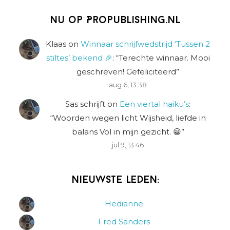
Nu op Propublishing.nl
Klaas
on
Winnaar schrijfwedstrijd ‘Tussen 2
stiltes’ bekend 🎉
: “
Terechte winnaar. Mooi
geschreven! Gefeliciteerd
”
aug 6, 13:38
Sas schrijft
on
Een viertal haiku’s
:
“
Woorden wegen licht Wijsheid, liefde in
balans Vol in mijn gezicht. 😀
”
jul 9, 13:46
Nieuwste leden:
Hedianne
Fred Sanders