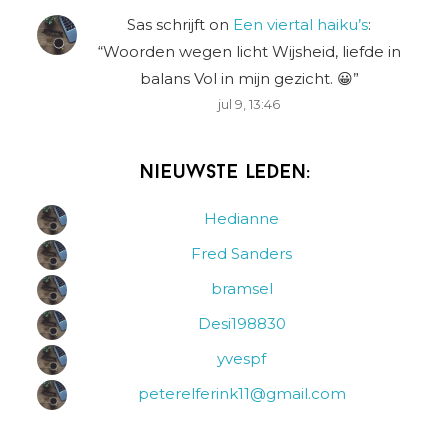
Sas schrijft
on
Een viertal haiku’s
:
“
Woorden wegen licht Wijsheid, liefde in
balans Vol in mijn gezicht. 😀
”
jul 9, 13:46
Nieuwste leden:
Hedianne
Fred Sanders
bramsel
Desi198830
yvespf
peterelferink11@gmail.com