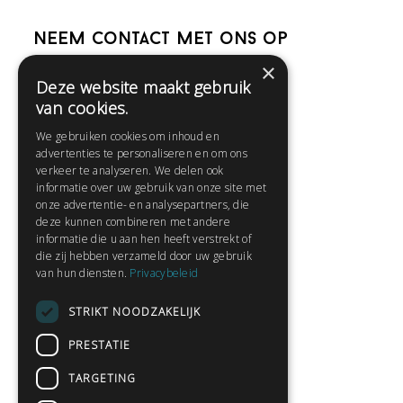
Neem contact met ons op
×
Deze website maakt gebruik
Help
van cookies.
Veelgestelde vragen
We gebruiken cookies om inhoud en
Contact
advertenties te personaliseren en om ons
Huisregels
verkeer te analyseren. We delen ook
informatie over uw gebruik van onze site met
onze advertentie- en analysepartners, die
deze kunnen combineren met andere
Snel naar:
informatie die u aan hen heeft verstrekt of
die zij hebben verzameld door uw gebruik
Gratis aanmelden
van hun diensten.
Privacybeleid
Inloggen
STRIKT NOODZAKELIJK
Privacybeleid
Huisregels
PRESTATIE
Contact
TARGETING
Verhalen lezen