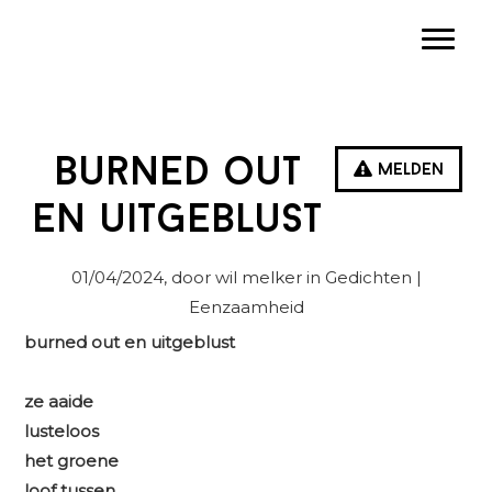
Spring
Door
Spring
Toggle
naar
naar
naar
de
de
de
hoofdnavigatie
hoofd
eerste
inhoud
sidebar
Burned out
Melden
en uitgeblust
01/04/2024
, door wil melker in
Gedichten
|
Eenzaamheid
burned out en uitgeblust
ze aaide
lusteloos
het groene
loof tussen