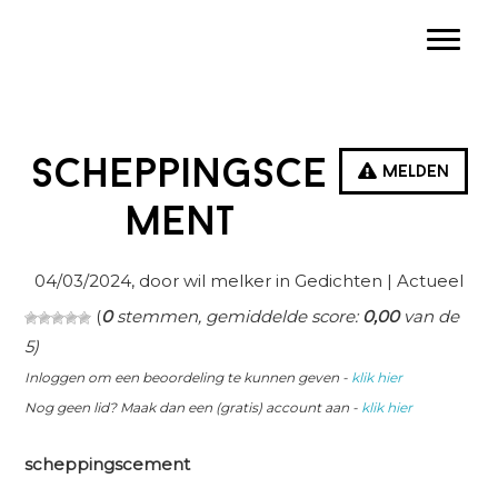
Spring
Door
Spring
Toggle
naar
naar
naar
de
de
de
hoofdnavigatie
hoofd
eerste
inhoud
sidebar
Scheppingsce
Melden
ment
04/03/2024
, door wil melker in
Gedichten
| Actueel
(
0
stemmen, gemiddelde score:
0,00
van de
5)
Inloggen om een beoordeling te kunnen geven -
klik hier
Nog geen lid? Maak dan een (gratis) account aan -
klik hier
scheppingscement