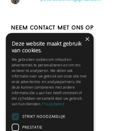
Neem contact met ons op
×
Deze website maakt gebruik
Help
van cookies.
Veelgestelde vragen
We gebruiken cookies om inhoud en
Contact
advertenties te personaliseren en om ons
Huisregels
verkeer te analyseren. We delen ook
informatie over uw gebruik van onze site met
onze advertentie- en analysepartners, die
deze kunnen combineren met andere
Snel naar:
informatie die u aan hen heeft verstrekt of
die zij hebben verzameld door uw gebruik
Gratis aanmelden
van hun diensten.
Privacybeleid
Inloggen
STRIKT NOODZAKELIJK
Privacybeleid
Huisregels
PRESTATIE