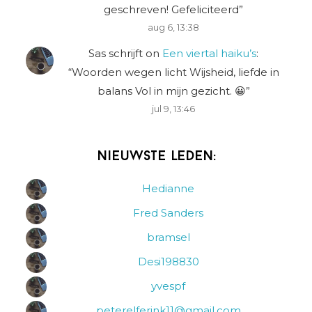
geschreven! Gefeliciteerd
”
aug 6, 13:38
Sas schrijft
on
Een viertal haiku’s
:
“
Woorden wegen licht Wijsheid, liefde in
balans Vol in mijn gezicht. 😀
”
jul 9, 13:46
Nieuwste leden:
Hedianne
Fred Sanders
bramsel
Desi198830
yvespf
peterelferink11@gmail.com