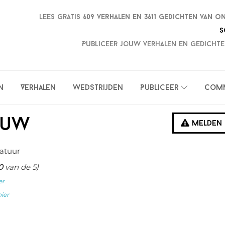
Lees gratis
609 verhalen en
3611 gedichten van o
S
Publiceer jouw verhalen en gedichte
n
Verhalen
Wedstrijden
Publiceer
Com
auw
Melden
atuur
0
van de 5)
er
hier