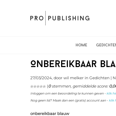
Spring
Door
Spring
naar
naar
naar
de
de
de
hoofdnavigatie
hoofd
eerste
inhoud
sidebar
Home
Gedichte
Onbereikbaar bl
27/03/2024
, door wil melker in
Gedichten
| N
(
0
stemmen, gemiddelde score:
0,0
Inloggen om een beoordeling te kunnen geven -
klik hi
Nog geen lid? Maak dan een (gratis) account aan -
klik 
onbereikbaar blauw