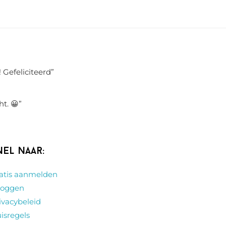
 Gefeliciteerd
”
ht. 😀
”
nel naar:
atis aanmelden
loggen
ivacybeleid
isregels