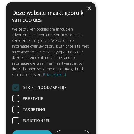
×
Deze website maakt gebruik
Help
van cookies.
Veelgestelde vragen
We gebruiken cookies om inhoud en
Contact
advertenties te personaliseren en om ons
Huisregels
verkeer te analyseren. We delen ook
informatie over uw gebruik van onze site met
onze advertentie- en analysepartners, die
deze kunnen combineren met andere
Snel naar:
informatie die u aan hen heeft verstrekt of
die zij hebben verzameld door uw gebruik
Gratis aanmelden
van hun diensten.
Privacybeleid
Inloggen
STRIKT NOODZAKELIJK
Privacybeleid
Huisregels
PRESTATIE
Contact
TARGETING
Verhalen lezen
FUNCTIONEEL
Gedichten lezen
Schrijfwedstrijden