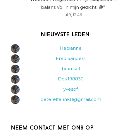
balans Vol in mijn gezicht. 😀
”
jul 9, 13:46
Nieuwste leden:
Hedianne
Fred Sanders
bramsel
Desi198830
yvespf
peterelferink11@gmail.com
Neem contact met ons op