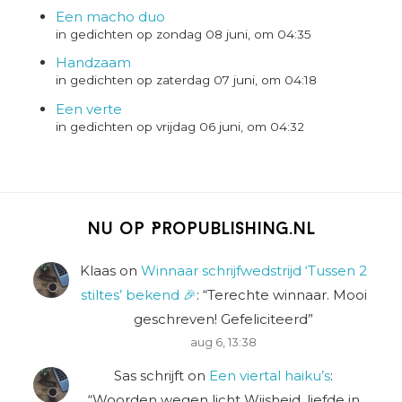
Een macho duo
in gedichten op zondag 08 juni, om 04:35
Handzaam
in gedichten op zaterdag 07 juni, om 04:18
Een verte
in gedichten op vrijdag 06 juni, om 04:32
Nu op Propublishing.nl
Klaas
on
Winnaar schrijfwedstrijd ‘Tussen 2
stiltes’ bekend 🎉
: “
Terechte winnaar. Mooi
geschreven! Gefeliciteerd
”
aug 6, 13:38
Sas schrijft
on
Een viertal haiku’s
:
“
Woorden wegen licht Wijsheid, liefde in