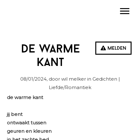
Spring
Door
Spring
Toggle
naar
naar
naar
de
de
de
hoofdnavigatie
hoofd
eerste
inhoud
sidebar
De warme
Melden
kant
08/01/2024
, door wil melker in
Gedichten
|
Liefde/Romantiek
de warme kant
jij bent
ontwaakt tussen
geuren en kleuren
in het zachte bed