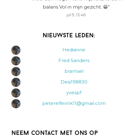
balans Vol in mijn gezicht. 😀
”
jul 9, 13:46
Nieuwste leden:
Hedianne
Fred Sanders
bramsel
Desi198830
yvespf
peterelferink11@gmail.com
Neem contact met ons op