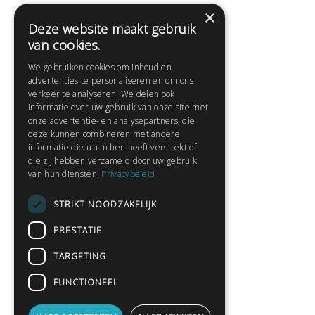
×
Deze website maakt gebruik
Help
van cookies.
Veelgestelde vragen
We gebruiken cookies om inhoud en
Contact
advertenties te personaliseren en om ons
Huisregels
verkeer te analyseren. We delen ook
informatie over uw gebruik van onze site met
onze advertentie- en analysepartners, die
deze kunnen combineren met andere
Snel naar:
informatie die u aan hen heeft verstrekt of
die zij hebben verzameld door uw gebruik
Gratis aanmelden
van hun diensten.
Privacybeleid
Inloggen
STRIKT NOODZAKELIJK
Privacybeleid
Huisregels
PRESTATIE
Contact
TARGETING
Verhalen lezen
FUNCTIONEEL
Gedichten lezen
Schrijfwedstrijden