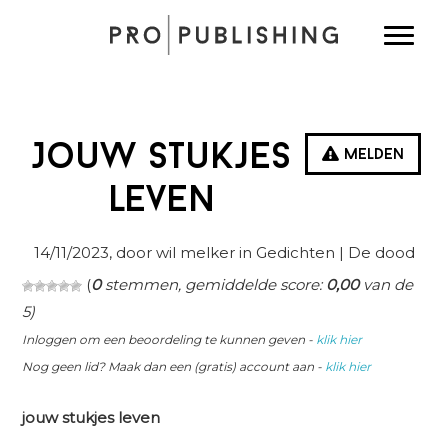
Spring
Door
Spring
Toggle
naar
naar
naar
de
de
de
hoofdnavigatie
hoofd
eerste
inhoud
sidebar
Jouw stukjes
Melden
leven
14/11/2023
, door wil melker in
Gedichten
| De dood
(
0
stemmen, gemiddelde score:
0,00
van de
5)
Inloggen om een beoordeling te kunnen geven -
klik hier
Nog geen lid? Maak dan een (gratis) account aan -
klik hier
jouw stukjes leven