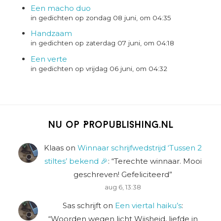
Een macho duo
in gedichten op zondag 08 juni, om 04:35
Handzaam
in gedichten op zaterdag 07 juni, om 04:18
Een verte
in gedichten op vrijdag 06 juni, om 04:32
Nu op Propublishing.nl
Klaas
on
Winnaar schrijfwedstrijd ‘Tussen 2
stiltes’ bekend 🎉
: “
Terechte winnaar. Mooi
geschreven! Gefeliciteerd
”
aug 6, 13:38
Sas schrijft
on
Een viertal haiku’s
:
“
Woorden wegen licht Wijsheid, liefde in