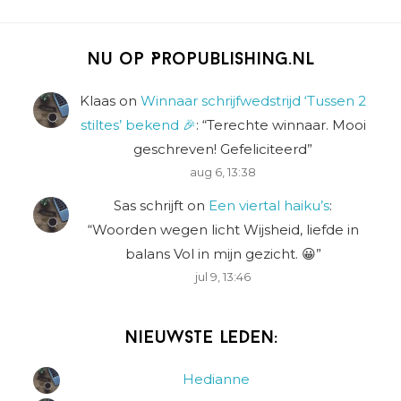
Nu op Propublishing.nl
Klaas
on
Winnaar schrijfwedstrijd ‘Tussen 2
stiltes’ bekend 🎉
: “
Terechte winnaar. Mooi
geschreven! Gefeliciteerd
”
aug 6, 13:38
Sas schrijft
on
Een viertal haiku’s
:
“
Woorden wegen licht Wijsheid, liefde in
balans Vol in mijn gezicht. 😀
”
jul 9, 13:46
Nieuwste leden:
Hedianne