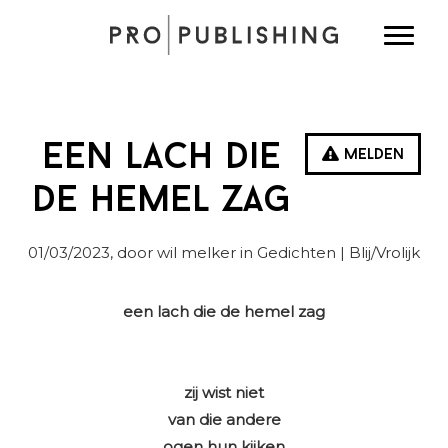
Spring
Door
Spring
Toggle
naar
naar
naar
de
de
de
hoofdnavigatie
hoofd
eerste
inhoud
sidebar
Een lach die
Melden
de hemel zag
01/03/2023
, door wil melker in
Gedichten
| Blij/Vrolijk
een lach die de hemel zag
zij wist niet
van die andere
ogen hun kijken