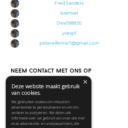
Fred Sanders
bramsel
Desi198830
yvespf
peterelferink11@gmail.com
Neem contact met ons op
×
Deze website maakt gebruik
Help
van cookies.
Veelgestelde vragen
We gebruiken cookies om inhoud en
Contact
advertenties te personaliseren en om ons
Huisregels
verkeer te analyseren. We delen ook
informatie over uw gebruik van onze site met
onze advertentie- en analysepartners, die