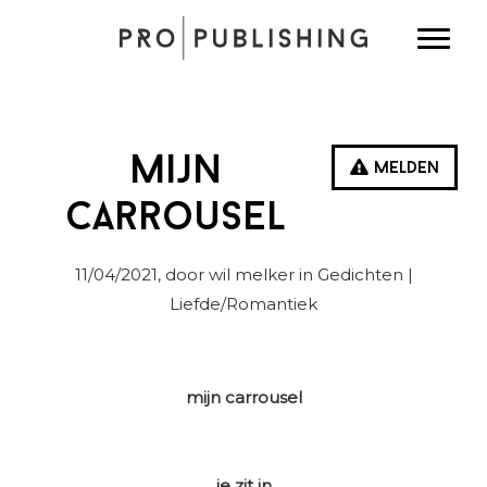
Spring
Door
Spring
Toggle
naar
naar
naar
de
de
de
hoofdnavigatie
hoofd
eerste
inhoud
sidebar
Mijn
Melden
carrousel
11/04/2021
, door wil melker in
Gedichten
|
Liefde/Romantiek
mijn carrousel
je zit in