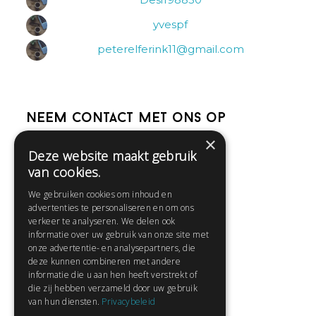
yvespf
peterelferink11@gmail.com
Neem contact met ons op
×
Deze website maakt gebruik
Help
van cookies.
Veelgestelde vragen
We gebruiken cookies om inhoud en
Contact
advertenties te personaliseren en om ons
Huisregels
verkeer te analyseren. We delen ook
informatie over uw gebruik van onze site met
onze advertentie- en analysepartners, die
deze kunnen combineren met andere
Snel naar:
informatie die u aan hen heeft verstrekt of
die zij hebben verzameld door uw gebruik
Gratis aanmelden
van hun diensten.
Privacybeleid