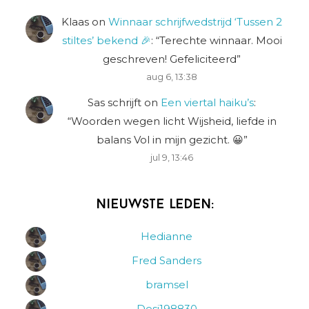
Klaas
on
Winnaar schrijfwedstrijd ‘Tussen 2
stiltes’ bekend 🎉
: “
Terechte winnaar. Mooi
geschreven! Gefeliciteerd
”
aug 6, 13:38
Sas schrijft
on
Een viertal haiku’s
:
“
Woorden wegen licht Wijsheid, liefde in
balans Vol in mijn gezicht. 😀
”
jul 9, 13:46
Nieuwste leden:
Hedianne
Fred Sanders
bramsel
Desi198830