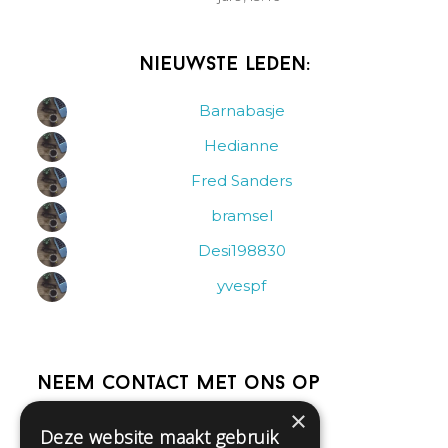
Nieuwste leden:
Barnabasje
Hedianne
Fred Sanders
bramsel
Desi198830
yvespf
Neem contact met ons op
×
Deze website maakt gebruik
Help