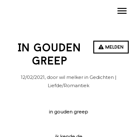
Spring
Door
Spring
Toggle
naar
naar
naar
de
de
de
hoofdnavigatie
hoofd
eerste
inhoud
sidebar
In gouden
Melden
greep
12/02/2021
, door wil melker in
Gedichten
|
Liefde/Romantiek
in gouden greep
ik kende de