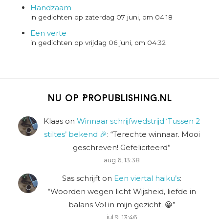
Handzaam
in gedichten op zaterdag 07 juni, om 04:18
Een verte
in gedichten op vrijdag 06 juni, om 04:32
Nu op Propublishing.nl
Klaas
on
Winnaar schrijfwedstrijd ‘Tussen 2
stiltes’ bekend 🎉
: “
Terechte winnaar. Mooi
geschreven! Gefeliciteerd
”
aug 6, 13:38
Sas schrijft
on
Een viertal haiku’s
:
“
Woorden wegen licht Wijsheid, liefde in
balans Vol in mijn gezicht. 😀
”
jul 9, 13:46