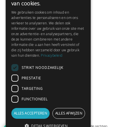
van cookies.
Veelgestelde vragen
We gebruiken cookies om inhoud en
Contact
advertenties te personaliseren en om ons
Huisregels
verkeer te analyseren. We delen ook
informatie over uw gebruik van onze site met
onze advertentie- en analysepartners, die
deze kunnen combineren met andere
Snel naar:
informatie die u aan hen heeft verstrekt of
die zij hebben verzameld door uw gebruik
Gratis aanmelden
van hun diensten.
Privacybeleid
Inloggen
STRIKT NOODZAKELIJK
Privacybeleid
Huisregels
PRESTATIE
Contact
TARGETING
Verhalen lezen
FUNCTIONEEL
Gedichten lezen
Schrijfwedstrijden
ALLES ACCEPTEREN
ALLES AFWIJZEN
Schrijftips
DETAILS WEERGEVEN
© Copyright 2019 - 2026
ProPublishing
· Alle rechten