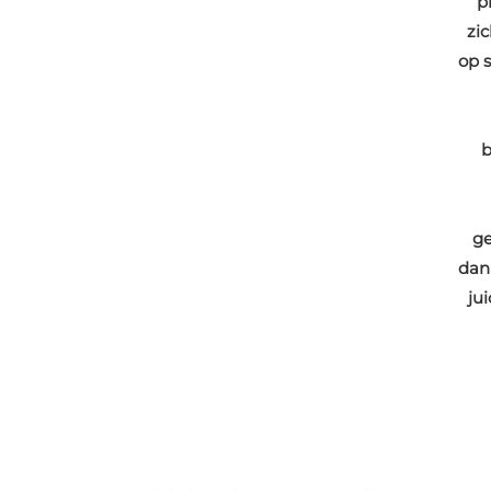
p
zi
op s
b
ge
dan
ju