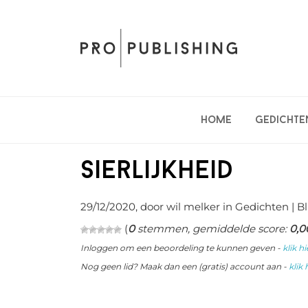
Spring
Door
Spring
naar
naar
naar
de
de
de
hoofdnavigatie
hoofd
eerste
inhoud
sidebar
Home
Gedichte
Sierlijkheid
29/12/2020
, door wil melker in
Gedichten
| Bl
(
0
stemmen, gemiddelde score:
0,0
Inloggen om een beoordeling te kunnen geven -
klik hi
Nog geen lid? Maak dan een (gratis) account aan -
klik 