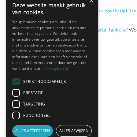
×
Deze website maakt gebruik
Klaas
on
Winnaar schrijfwedstrijd ‘Tus
van cookies.
aug 6, 13:38
We gebruiken cookies om inhoud en
advertenties te personaliseren en om ons
Sas schrijft
on
Een viertal haiku’s
: “
Woo
verkeer te analyseren. We delen ook
jul 9, 13:46
informatie over uw gebruik van onze site
met onze advertentie- en analysepartners,
die deze kunnen combineren met andere
informatie die u aan hen heeft verstrekt of
Nieuwste leden:
die zij hebben verzameld door uw gebruik
van hun diensten.
Privacybeleid
Barnabasje
STRIKT NOODZAKELIJK
Hedianne
PRESTATIE
Fred Sanders
TARGETING
bramsel
Desi198830
FUNCTIONEEL
yvespf
ALLES ACCEPTEREN
ALLES AFWIJZEN