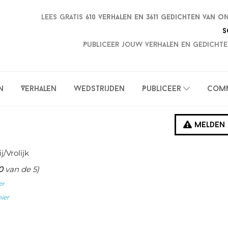
Lees gratis
610 verhalen en
3611 gedichten van o
S
Publiceer jouw verhalen en gedichte
n
Verhalen
Wedstrijden
Publiceer
Com
Melden
ij/Vrolijk
0
van de 5)
er
hier