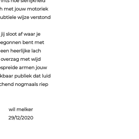
rints hoe sierlijkheid
ch met jouw motoriek
ubtiele wijze verstond
jij sloot af waar je
egonnen bent met
een heerlijke lach
overzag met wijd
spreide armen jouw
kbaar publiek dat luid
ichend nogmaals riep
wil melker
29/12/2020