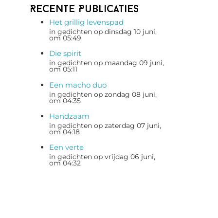
Recente Publicaties
Het grillig levenspad
in gedichten op dinsdag 10 juni,
om 05:49
Die spirit
in gedichten op maandag 09 juni,
om 05:11
Een macho duo
in gedichten op zondag 08 juni,
om 04:35
Handzaam
in gedichten op zaterdag 07 juni,
om 04:18
Een verte
in gedichten op vrijdag 06 juni,
om 04:32