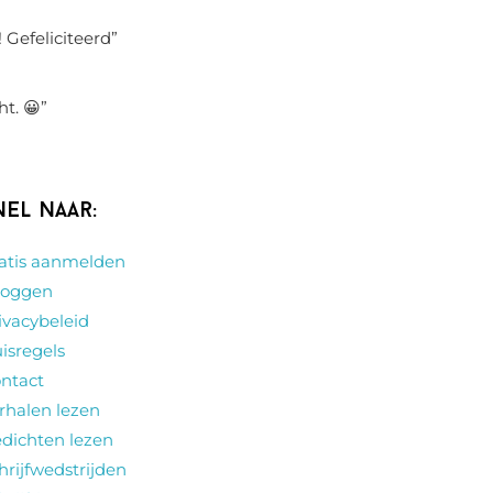
 Gefeliciteerd
”
ht. 😀
”
nel naar:
atis aanmelden
loggen
ivacybeleid
isregels
ntact
rhalen lezen
dichten lezen
hrijfwedstrijden