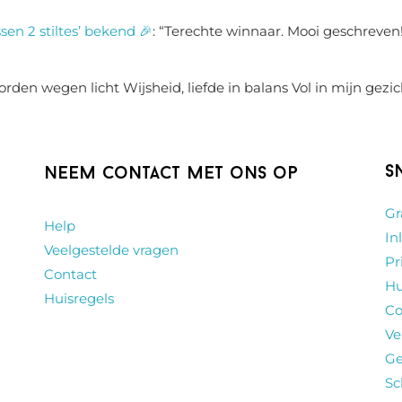
sen 2 stiltes’ bekend 🎉
: “
Terechte winnaar. Mooi geschreven!
rden wegen licht Wijsheid, liefde in balans Vol in mijn gezic
S
Neem contact met ons op
Gr
Help
In
Veelgestelde vragen
Pr
Contact
Hu
Huisregels
Co
Ve
Ge
Sc