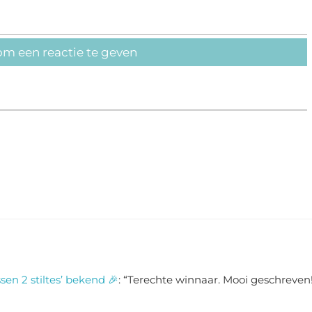
om een reactie te geven
sen 2 stiltes’ bekend 🎉
: “
Terechte winnaar. Mooi geschreven!