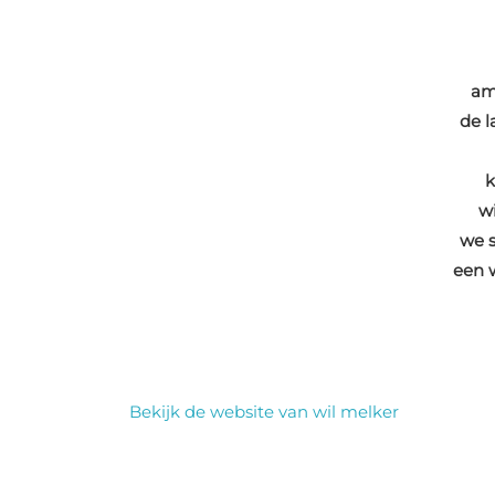
am
de l
k
wi
we s
een 
Bekijk de website van wil melker