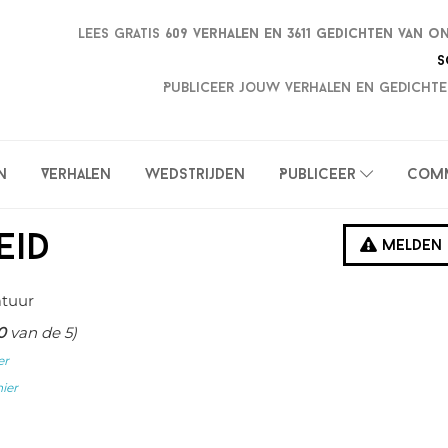
Lees gratis
609 verhalen en
3611 gedichten van o
S
Publiceer jouw verhalen en gedichte
n
Verhalen
Wedstrijden
Publiceer
Com
eid
Melden
atuur
0
van de 5)
er
hier