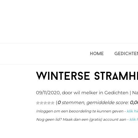
Spring
Door
Spring
naar
naar
naar
de
de
de
hoofdnavigatie
hoofd
eerste
inhoud
sidebar
Home
Gedichte
Winterse stramh
09/11/2020
, door wil melker in
Gedichten
| N
(
0
stemmen, gemiddelde score:
0,0
Inloggen om een beoordeling te kunnen geven -
klik hi
Nog geen lid? Maak dan een (gratis) account aan -
klik 