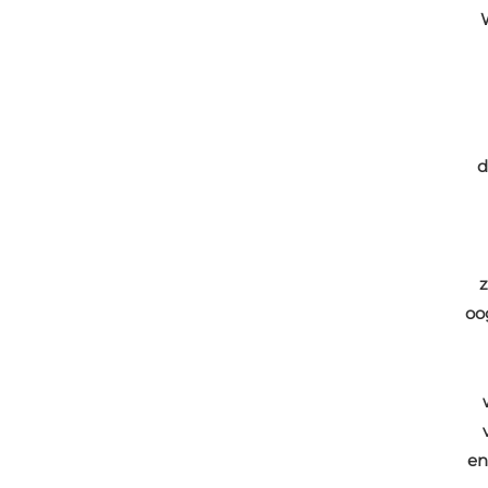
d
z
oog
en