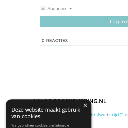
Abonneer
Log in 
0
REACTIES
Nu op Propublishing.nl
×
Deze website maakt gebruik
Klaas
on
Winnaar schrijfwedstrijd ‘Tus
van cookies.
aug 6, 13:38
We gebruiken cookies om inhoud en