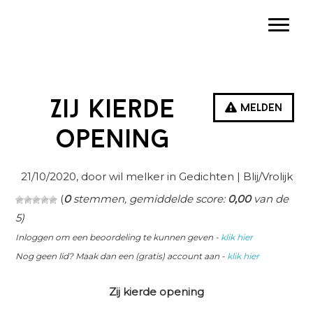
Spring
Door
Spring
Toggle
naar
naar
naar
de
de
de
hoofdnavigatie
hoofd
eerste
inhoud
sidebar
Zij kierde
Melden
opening
21/10/2020
, door wil melker in
Gedichten
| Blij/Vrolijk
(
0
stemmen, gemiddelde score:
0,00
van de
5)
Inloggen om een beoordeling te kunnen geven -
klik hier
Nog geen lid? Maak dan een (gratis) account aan -
klik hier
Zij kierde opening