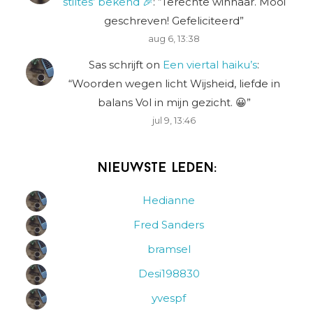
stiltes’ bekend 🎉
: “
Terechte winnaar. Mooi
geschreven! Gefeliciteerd
”
aug 6, 13:38
Sas schrijft
on
Een viertal haiku’s
:
“
Woorden wegen licht Wijsheid, liefde in
balans Vol in mijn gezicht. 😀
”
jul 9, 13:46
Nieuwste leden:
Hedianne
Fred Sanders
bramsel
Desi198830
yvespf