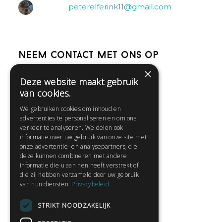
peterelferink11@gmail.com
Neem contact met ons op
×
Deze website maakt gebruik
Help
van cookies.
Veelgestelde vragen
We gebruiken cookies om inhoud en
Contact
advertenties te personaliseren en om ons
Huisregels
verkeer te analyseren. We delen ook
informatie over uw gebruik van onze site met
onze advertentie- en analysepartners, die
deze kunnen combineren met andere
Snel naar:
informatie die u aan hen heeft verstrekt of
die zij hebben verzameld door uw gebruik
Gratis aanmelden
van hun diensten.
Privacybeleid
Inloggen
STRIKT NOODZAKELIJK
Privacybeleid
Huisregels