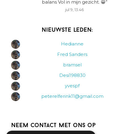
balans Vol in mijn gezicht. 😀
”
jul 9, 13:46
Nieuwste leden:
Hedianne
Fred Sanders
bramsel
Desi198830
yvespf
peterelferink11@gmail.com
Neem contact met ons op