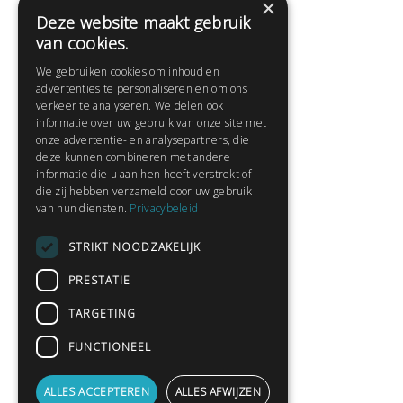
×
Deze website maakt gebruik
Help
van cookies.
Veelgestelde vragen
We gebruiken cookies om inhoud en
Contact
advertenties te personaliseren en om ons
Huisregels
verkeer te analyseren. We delen ook
informatie over uw gebruik van onze site met
onze advertentie- en analysepartners, die
deze kunnen combineren met andere
Snel naar:
informatie die u aan hen heeft verstrekt of
die zij hebben verzameld door uw gebruik
Gratis aanmelden
van hun diensten.
Privacybeleid
Inloggen
STRIKT NOODZAKELIJK
Privacybeleid
Huisregels
PRESTATIE
Contact
TARGETING
Verhalen lezen
FUNCTIONEEL
Gedichten lezen
Schrijfwedstrijden
ALLES ACCEPTEREN
ALLES AFWIJZEN
Schrijftips