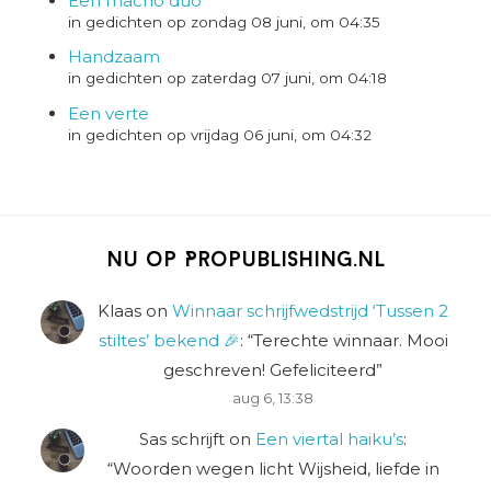
Een macho duo
in gedichten op zondag 08 juni, om 04:35
Handzaam
in gedichten op zaterdag 07 juni, om 04:18
Een verte
in gedichten op vrijdag 06 juni, om 04:32
Nu op Propublishing.nl
Klaas
on
Winnaar schrijfwedstrijd ‘Tussen 2
stiltes’ bekend 🎉
: “
Terechte winnaar. Mooi
geschreven! Gefeliciteerd
”
aug 6, 13:38
Sas schrijft
on
Een viertal haiku’s
:
“
Woorden wegen licht Wijsheid, liefde in