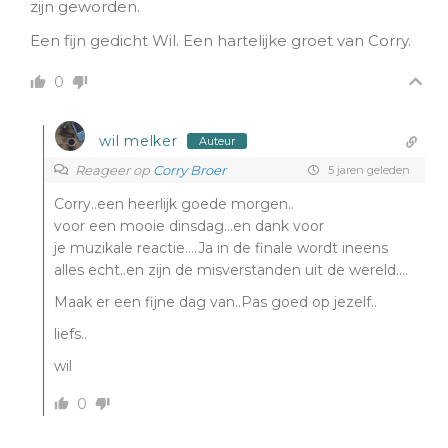
zijn geworden.
Een fijn gedicht Wil. Een hartelijke groet van Corry.
0
wil melker
Auteur
Reageer op
Corry Broer
5 jaren geleden
Corry..een heerlijk goede morgen..
voor een mooie dinsdag…en dank voor
je muzikale reactie….Ja in de finale wordt ineens
alles echt..en zijn de misverstanden uit de wereld….
Maak er een fijne dag van..Pas goed op jezelf..
liefs..
wil
0