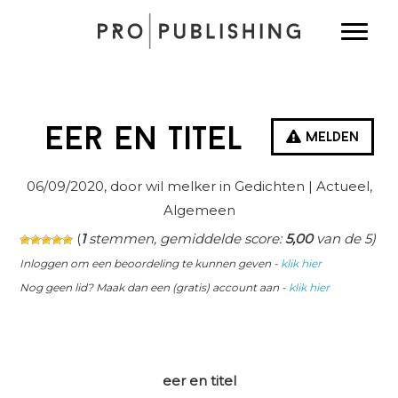
Spring
Door
Spring
Toggle
naar
naar
naar
de
de
de
hoofdnavigatie
hoofd
eerste
inhoud
sidebar
Eer en titel
Melden
06/09/2020
, door wil melker in
Gedichten
| Actueel,
Algemeen
(
1
stemmen, gemiddelde score:
5,00
van de 5)
Inloggen om een beoordeling te kunnen geven -
klik hier
Nog geen lid? Maak dan een (gratis) account aan -
klik hier
eer en titel