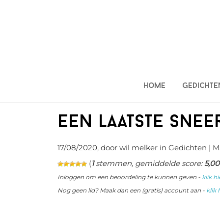
Spring
Door
Spring
naar
naar
naar
de
de
de
hoofdnavigatie
hoofd
eerste
inhoud
sidebar
Home
Gedichte
Een laatste snee
17/08/2020
, door wil melker in
Gedichten
| M
(
1
stemmen, gemiddelde score:
5,00
Inloggen om een beoordeling te kunnen geven -
klik hi
Nog geen lid? Maak dan een (gratis) account aan -
klik 