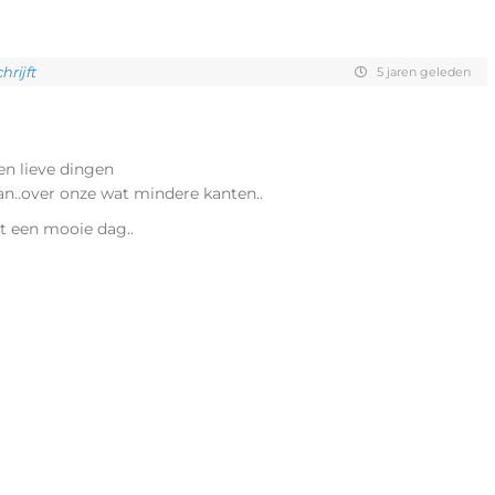
rijft
5 jaren geleden
en lieve dingen
dan..over onze wat mindere kanten..
et een mooie dag..