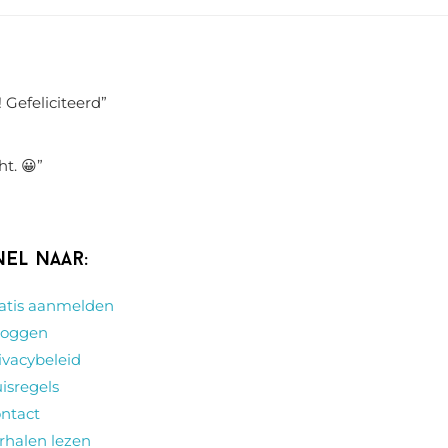
 Gefeliciteerd
”
ht. 😀
”
nel naar:
atis aanmelden
loggen
ivacybeleid
isregels
ntact
rhalen lezen