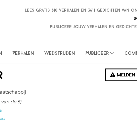
Lees gratis
610 verhalen en
3611 gedichten van o
S
Publiceer jouw verhalen en gedichte
n
Verhalen
Wedstrijden
Publiceer
Com
r
Melden
aatschappij
van de 5)
er
hier