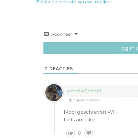
Bekijk de website van wil melker
Abonneer
Log in 
2
REACTIES
AnnekeSchrijft
5 jaren geleden
Mooi geschreven Wil!
Liefs anneke
0