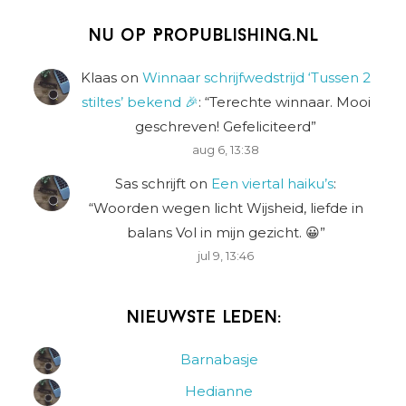
Nu op Propublishing.nl
Klaas
on
Winnaar schrijfwedstrijd ‘Tussen 2
stiltes’ bekend 🎉
: “
Terechte winnaar. Mooi
geschreven! Gefeliciteerd
”
aug 6, 13:38
Sas schrijft
on
Een viertal haiku’s
:
“
Woorden wegen licht Wijsheid, liefde in
balans Vol in mijn gezicht. 😀
”
jul 9, 13:46
Nieuwste leden:
Barnabasje
Hedianne