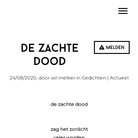
Spring
Door
Spring
Toggle
naar
naar
naar
de
de
de
hoofdnavigatie
hoofd
eerste
inhoud
sidebar
De zachte
Melden
dood
24/08/2020
, door wil melker in
Gedichten
| Actueel
de zachte dood
zag het zonlicht
valer worden