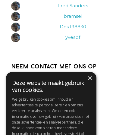
Fred Sanders
bramsel
Desi198830
yvespf
Neem contact met ons op
×
Deze website maakt gebruik
Help
van cookies.
Veelgestelde vragen
We gebruiken cookies om inhoud en
Contact
advertenties te personaliseren en om ons
Huisregels
verkeer te analyseren. We delen ook
informatie over uw gebruik van onze site met
onze advertentie- en analysepartners, die
deze kunnen combineren met andere
Snel naar:
informatie die u aan hen heeft verstrekt of