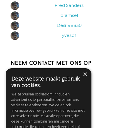
Fred Sanders
bramsel
Desi198830
yvespf
Neem contact met ons op
×
Deze website maakt gebruik
Help
van cookies.
Veelgestelde vragen
We gebruiken cookies om inhoud en
Contact
advertenties te personaliseren en om ons
Huisregels
verkeer te analyseren. We delen ook
informatie over uw gebruik van onze site met
onze advertentie- en analysepartners, die
deze kunnen combineren met andere
Snel naar:
informatie die u aan hen heeft verstrekt of