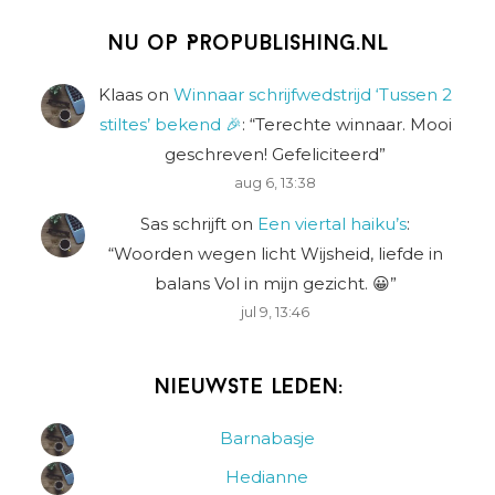
Nu op Propublishing.nl
Klaas
on
Winnaar schrijfwedstrijd ‘Tussen 2
stiltes’ bekend 🎉
: “
Terechte winnaar. Mooi
geschreven! Gefeliciteerd
”
aug 6, 13:38
Sas schrijft
on
Een viertal haiku’s
:
“
Woorden wegen licht Wijsheid, liefde in
balans Vol in mijn gezicht. 😀
”
jul 9, 13:46
Nieuwste leden:
Barnabasje
Hedianne