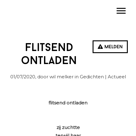
Spring
Door
Spring
Toggle
naar
naar
naar
de
de
de
hoofdnavigatie
hoofd
eerste
inhoud
sidebar
Flitsend
Melden
ontladen
01/07/2020
, door wil melker in
Gedichten
| Actueel
flitsend ontladen
zij zuchtte
terwijl haar