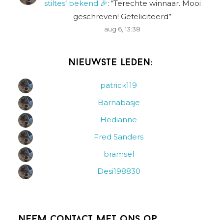
stiltes’ bekend 🎉
: “
Terechte winnaar. Mooi
geschreven! Gefeliciteerd
”
aug 6, 13:38
Nieuwste leden:
patrick119
Barnabasje
Hedianne
Fred Sanders
bramsel
Desi198830
Neem contact met ons op