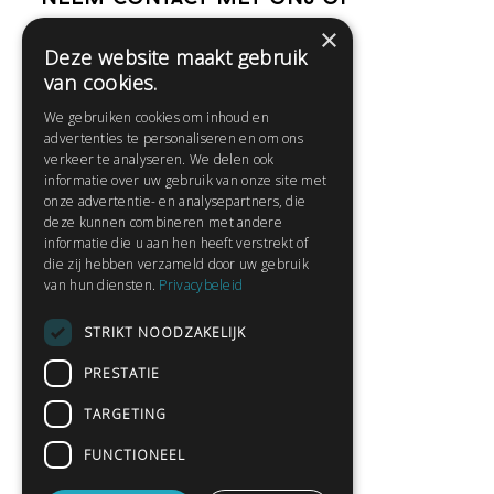
×
Deze website maakt gebruik
Help
van cookies.
Veelgestelde vragen
We gebruiken cookies om inhoud en
Contact
advertenties te personaliseren en om ons
Huisregels
verkeer te analyseren. We delen ook
informatie over uw gebruik van onze site met
onze advertentie- en analysepartners, die
deze kunnen combineren met andere
Snel naar:
informatie die u aan hen heeft verstrekt of
die zij hebben verzameld door uw gebruik
Gratis aanmelden
van hun diensten.
Privacybeleid
Inloggen
STRIKT NOODZAKELIJK
Privacybeleid
Huisregels
PRESTATIE
Contact
TARGETING
Verhalen lezen
FUNCTIONEEL
Gedichten lezen
Schrijfwedstrijden