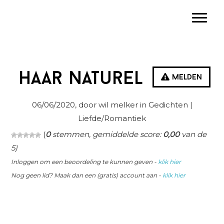
Spring
Door
Spring
Toggle
naar
naar
naar
de
de
de
hoofdnavigatie
hoofd
eerste
inhoud
sidebar
Haar naturel
Melden
06/06/2020
, door wil melker in
Gedichten
|
Liefde/Romantiek
(
0
stemmen, gemiddelde score:
0,00
van de
5)
Inloggen om een beoordeling te kunnen geven -
klik hier
Nog geen lid? Maak dan een (gratis) account aan -
klik hier