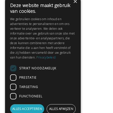
×
Deze website maakt gebruik
Help
van cookies.
Veelgestelde vragen
We gebruiken cookies om inhoud en
Contact
advertenties te personaliseren en om ons
Huisregels
verkeer te analyseren. We delen ook
informatie over uw gebruik van onze site met
onze advertentie- en analysepartners, die
deze kunnen combineren met andere
Snel naar:
informatie die u aan hen heeft verstrekt of
die zij hebben verzameld door uw gebruik
Gratis aanmelden
van hun diensten.
Privacybeleid
Inloggen
STRIKT NOODZAKELIJK
Privacybeleid
Huisregels
PRESTATIE
Contact
TARGETING
Verhalen lezen
FUNCTIONEEL
Gedichten lezen
Schrijfwedstrijden
ALLES ACCEPTEREN
ALLES AFWIJZEN
Schrijftips