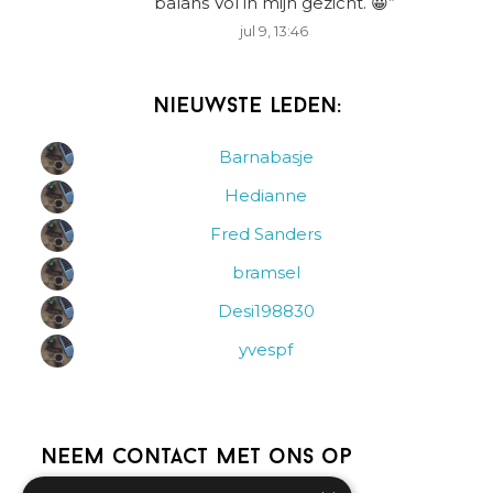
balans Vol in mijn gezicht. 😀
”
jul 9, 13:46
Nieuwste leden:
Barnabasje
Hedianne
Fred Sanders
bramsel
Desi198830
yvespf
Neem contact met ons op