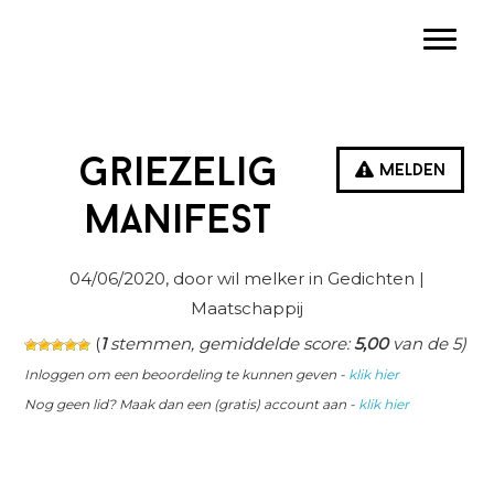
Spring
Door
Spring
Toggle
naar
naar
naar
de
de
de
hoofdnavigatie
hoofd
eerste
inhoud
sidebar
Griezelig
Melden
manifest
04/06/2020
, door wil melker in
Gedichten
|
Maatschappij
(
1
stemmen, gemiddelde score:
5,00
van de 5)
Inloggen om een beoordeling te kunnen geven -
klik hier
Nog geen lid? Maak dan een (gratis) account aan -
klik hier