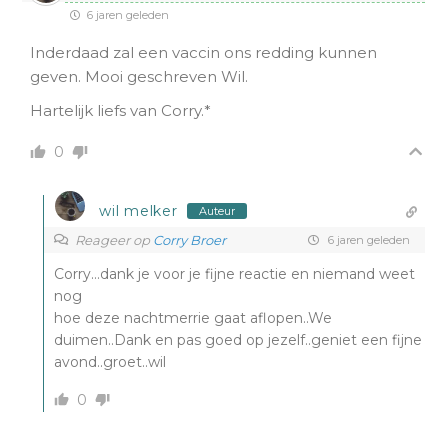
6 jaren geleden
Inderdaad zal een vaccin ons redding kunnen
geven. Mooi geschreven Wil.
Hartelijk liefs van Corry.*
0
wil melker
Auteur
Reageer op
Corry Broer
6 jaren geleden
Corry…dank je voor je fijne reactie en niemand weet
nog
hoe deze nachtmerrie gaat aflopen..We
duimen..Dank en pas goed op jezelf..geniet een fijne
avond..groet..wil
0