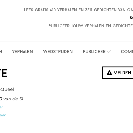
Lees gratis
610 verhalen en
3611 gedichten van o
S
Publiceer jouw verhalen en gedichte
n
Verhalen
Wedstrijden
Publiceer
Com
te
Melden
Actueel
0
van de 5)
er
hier