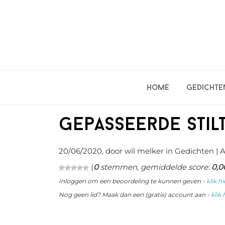
Spring
Door
Spring
naar
naar
naar
de
de
de
hoofdnavigatie
hoofd
eerste
inhoud
sidebar
Home
Gedichte
Gepasseerde stil
20/06/2020
, door wil melker in
Gedichten
| 
(
0
stemmen, gemiddelde score:
0,0
Inloggen om een beoordeling te kunnen geven -
klik hi
Nog geen lid? Maak dan een (gratis) account aan -
klik 