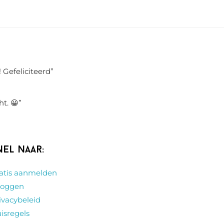
 Gefeliciteerd
”
ht. 😀
”
nel naar:
atis aanmelden
loggen
ivacybeleid
isregels