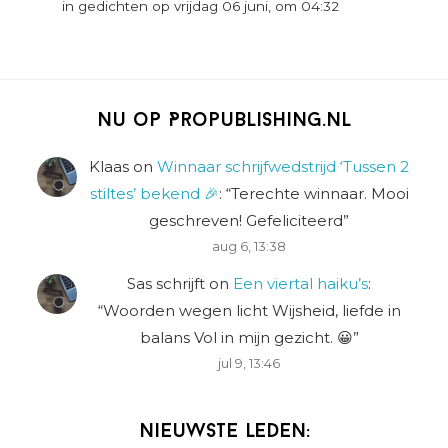
in gedichten op vrijdag 06 juni, om 04:32
Nu op Propublishing.nl
Klaas
on
Winnaar schrijfwedstrijd ‘Tussen 2
stiltes’ bekend 🎉
: “
Terechte winnaar. Mooi
geschreven! Gefeliciteerd
”
aug 6, 13:38
Sas schrijft
on
Een viertal haiku’s
:
“
Woorden wegen licht Wijsheid, liefde in
balans Vol in mijn gezicht. 😀
”
jul 9, 13:46
Nieuwste leden: