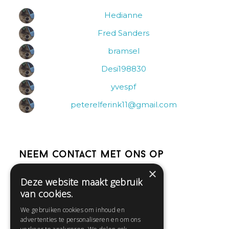
Hedianne
Fred Sanders
bramsel
Desi198830
yvespf
peterelferink11@gmail.com
Neem contact met ons op
×
Deze website maakt gebruik
Help
van cookies.
Veelgestelde vragen
We gebruiken cookies om inhoud en
Contact
advertenties te personaliseren en om ons
Huisregels