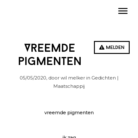
Spring
Door
Spring
Toggle
naar
naar
naar
de
de
de
hoofdnavigatie
hoofd
eerste
inhoud
sidebar
Vreemde
Melden
pigmenten
05/05/2020
, door wil melker in
Gedichten
|
Maatschappij
vreemde pigmenten
ik zag