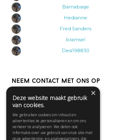
Barnabasje
Hedianne
Fred Sanders
bramsel
Desi198830
Neem contact met ons op
×
Deze website maakt gebruik
Help
van cookies.
Veelgestelde vragen
We gebruiken cookies om inhoud en
Contact
advertenties te personaliseren en om ons
Huisregels
verkeer te analyseren. We delen ook
informatie over uw gebruik van onze site met
onze advertentie- en analysepartners, die