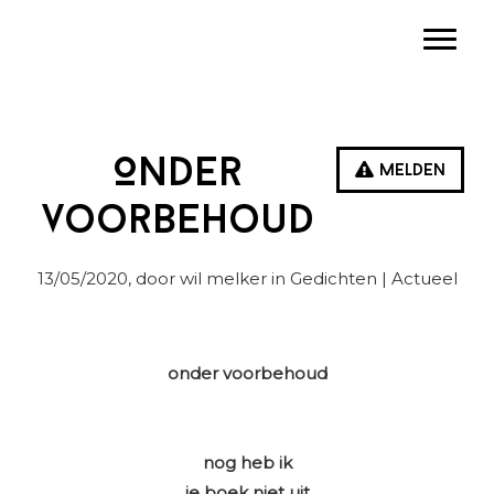
Spring
Door
Spring
Toggle
naar
naar
naar
de
de
de
hoofdnavigatie
hoofd
eerste
inhoud
sidebar
Onder
Melden
voorbehoud
13/05/2020
, door wil melker in
Gedichten
| Actueel
onder voorbehoud
nog heb ik
je boek niet uit