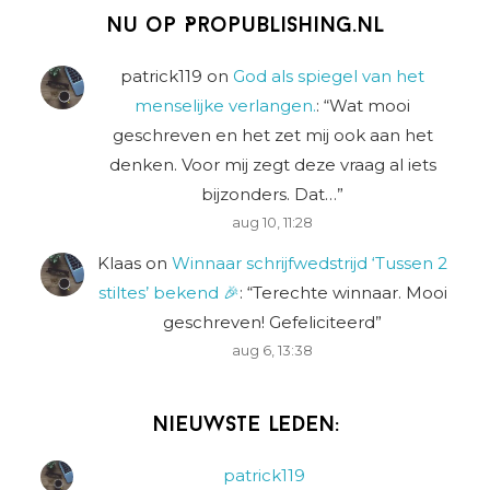
Nu op Propublishing.nl
patrick119
on
God als spiegel van het
menselijke verlangen.
: “
Wat mooi
geschreven en het zet mij ook aan het
denken. Voor mij zegt deze vraag al iets
bijzonders. Dat…
”
aug 10, 11:28
Klaas
on
Winnaar schrijfwedstrijd ‘Tussen 2
stiltes’ bekend 🎉
: “
Terechte winnaar. Mooi
geschreven! Gefeliciteerd
”
aug 6, 13:38
Nieuwste leden:
patrick119