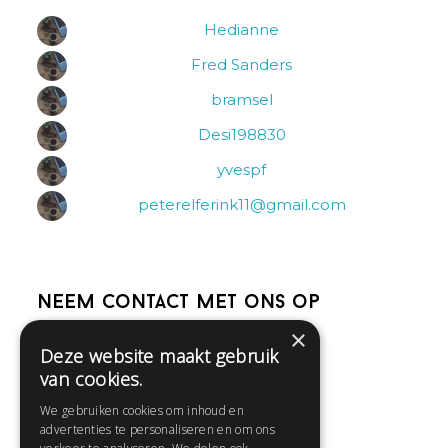
Hedianne
Fred Sanders
bramsel
Desi198830
yvespf
peterelferink11@gmail.com
Neem contact met ons op
×
Deze website maakt gebruik
Help
van cookies.
Veelgestelde vragen
We gebruiken cookies om inhoud en
Contact
advertenties te personaliseren en om ons
Huisregels