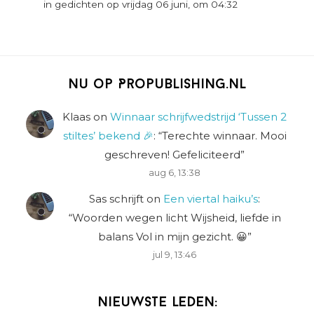
in gedichten op vrijdag 06 juni, om 04:32
Nu op Propublishing.nl
Klaas
on
Winnaar schrijfwedstrijd ‘Tussen 2
stiltes’ bekend 🎉
: “
Terechte winnaar. Mooi
geschreven! Gefeliciteerd
”
aug 6, 13:38
Sas schrijft
on
Een viertal haiku’s
:
“
Woorden wegen licht Wijsheid, liefde in
balans Vol in mijn gezicht. 😀
”
jul 9, 13:46
Nieuwste leden: