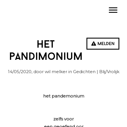
Spring
Door
Spring
Toggle
naar
naar
naar
de
de
de
hoofdnavigatie
hoofd
eerste
inhoud
sidebar
Het
Melden
pandimonium
14/05/2020
, door wil melker in
Gedichten
| Blij/Vrolijk
het pandemonium
zelfs voor
een geoefend oor