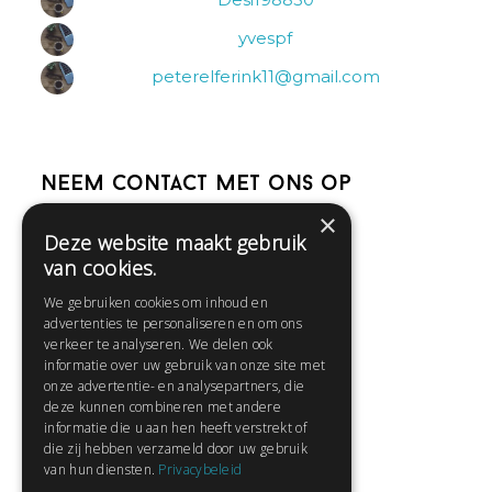
yvespf
peterelferink11@gmail.com
Neem contact met ons op
×
Deze website maakt gebruik
Help
van cookies.
Veelgestelde vragen
We gebruiken cookies om inhoud en
Contact
advertenties te personaliseren en om ons
Huisregels
verkeer te analyseren. We delen ook
informatie over uw gebruik van onze site met
onze advertentie- en analysepartners, die
deze kunnen combineren met andere
Snel naar:
informatie die u aan hen heeft verstrekt of
die zij hebben verzameld door uw gebruik
Gratis aanmelden
van hun diensten.
Privacybeleid