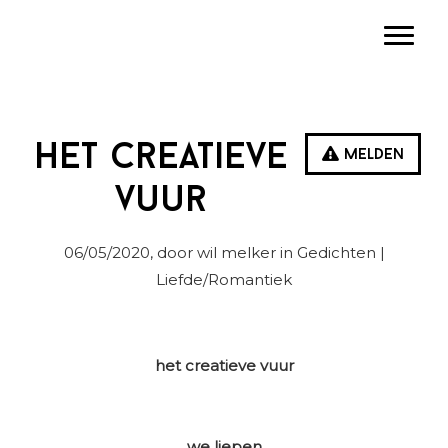
Spring
Door
Spring
Toggle
naar
naar
naar
de
de
de
hoofdnavigatie
hoofd
eerste
inhoud
sidebar
Het creatieve
Melden
vuur
06/05/2020
, door wil melker in
Gedichten
|
Liefde/Romantiek
het creatieve vuur
we liepen