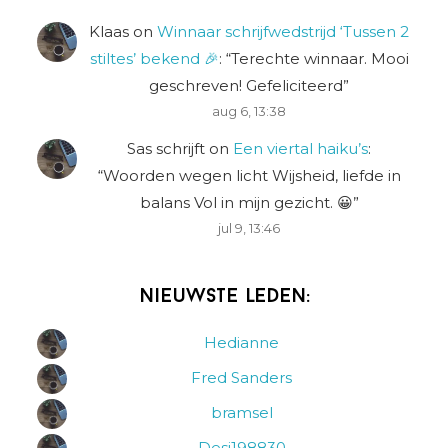
Klaas
on
Winnaar schrijfwedstrijd ‘Tussen 2
stiltes’ bekend 🎉
: “
Terechte winnaar. Mooi
geschreven! Gefeliciteerd
”
aug 6, 13:38
Sas schrijft
on
Een viertal haiku’s
:
“
Woorden wegen licht Wijsheid, liefde in
balans Vol in mijn gezicht. 😀
”
jul 9, 13:46
Nieuwste leden:
Hedianne
Fred Sanders
bramsel
Desi198830