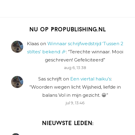
Nu op Propublishing.nl
Klaas
on
Winnaar schrijfwedstrijd ‘Tussen 2
stiltes’ bekend 🎉
: “
Terechte winnaar. Mooi
geschreven! Gefeliciteerd
”
aug 6, 13:38
Sas schrijft
on
Een viertal haiku’s
:
“
Woorden wegen licht Wijsheid, liefde in
balans Vol in mijn gezicht. 😀
”
jul 9, 13:46
Nieuwste leden: