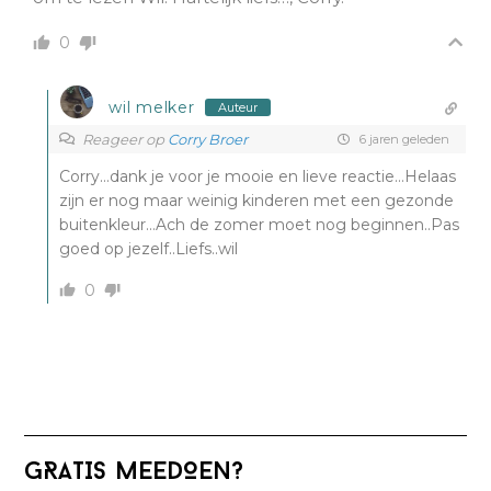
0
wil melker
Auteur
Reageer op
Corry Broer
6 jaren geleden
Corry…dank je voor je mooie en lieve reactie…Helaas
zijn er nog maar weinig kinderen met een gezonde
buitenkleur…Ach de zomer moet nog beginnen..Pas
goed op jezelf..Liefs..wil
0
Primaire
GRATIS MEEDOEN?