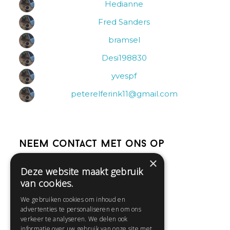
Hedianne
Fred Sanders
bramsel
Desi198830
yvespf
peterelferink11@gmail.com
Neem contact met ons op
×
Deze website maakt gebruik
Help
van cookies.
Veelgestelde vragen
We gebruiken cookies om inhoud en
Contact
advertenties te personaliseren en om ons
Huisregels
verkeer te analyseren. We delen ook
informatie over uw gebruik van onze site met