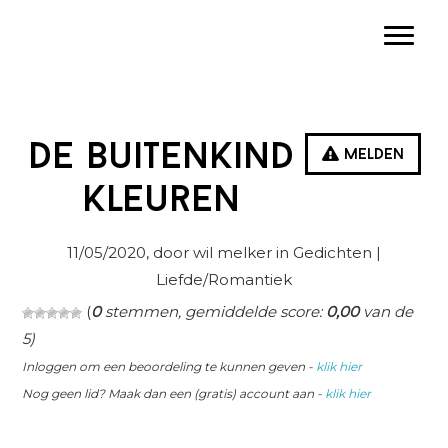
Spring
Door
Spring
Toggle
naar
naar
naar
de
de
de
hoofdnavigatie
hoofd
eerste
inhoud
sidebar
De buitenkind
Melden
kleuren
11/05/2020
, door wil melker in
Gedichten
|
Liefde/Romantiek
(
0
stemmen, gemiddelde score:
0,00
van de
5)
Inloggen om een beoordeling te kunnen geven -
klik hier
Nog geen lid? Maak dan een (gratis) account aan -
klik hier