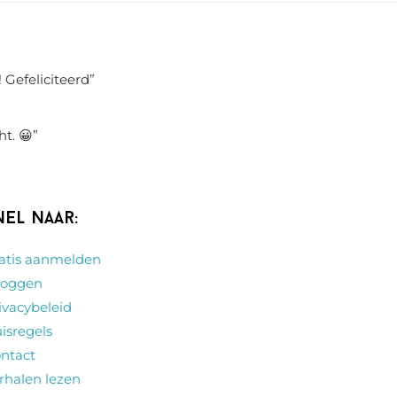
 Gefeliciteerd
”
ht. 😀
”
nel naar:
atis aanmelden
loggen
ivacybeleid
isregels
ntact
rhalen lezen