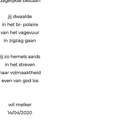
dagelijkse bestaan
jij dwaalde
in het bi- polaire
van het vagevuur
in zigzag gaan
jij zo hemels aards
in het streven
naar volmaaktheid
even van god los
wil melker
14/04/2020