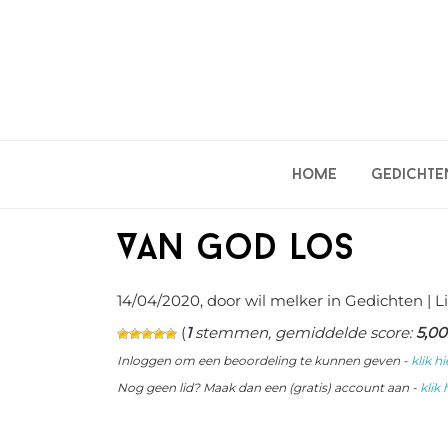
Spring
Door
Spring
naar
naar
naar
de
de
de
hoofdnavigatie
hoofd
eerste
inhoud
sidebar
Home
Gedichte
Van god los
14/04/2020
, door wil melker in
Gedichten
| L
(
1
stemmen, gemiddelde score:
5,00
Inloggen om een beoordeling te kunnen geven -
klik hi
Nog geen lid? Maak dan een (gratis) account aan -
klik 