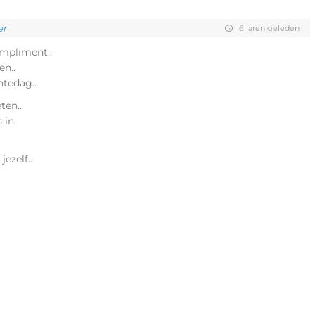
er
6 jaren geleden
ompliment..
en..
ntedag..
ten..
 in
ezelf..