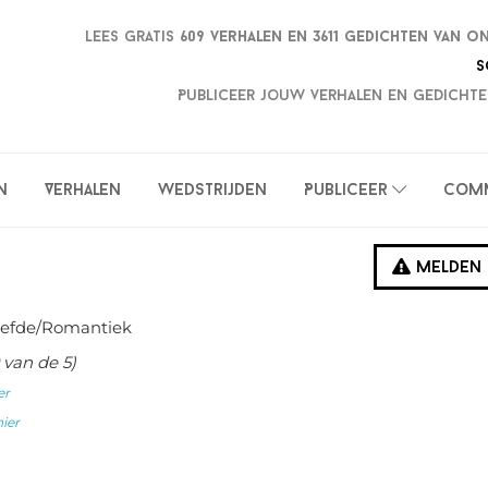
Lees gratis
609 verhalen en
3611 gedichten van o
S
Publiceer jouw verhalen en gedichte
n
Verhalen
Wedstrijden
Publiceer
Com
Melden
iefde/Romantiek
van de 5)
er
hier