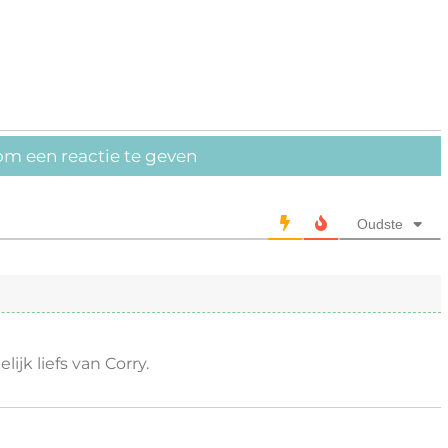
om een reactie te geven
Oudste
ijk liefs van Corry.