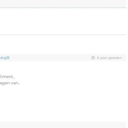
rijft
6 jaren geleden
liment..
agen van..