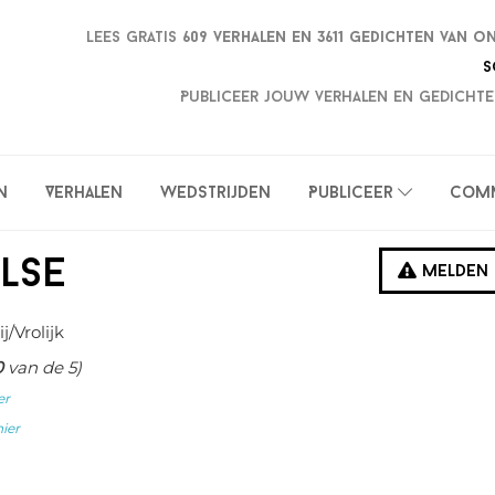
Lees gratis
609 verhalen en
3611 gedichten van o
S
Publiceer jouw verhalen en gedichte
n
Verhalen
Wedstrijden
Publiceer
Com
else
Melden
ij/Vrolijk
0
van de 5)
er
hier