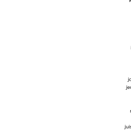
j
je
jui