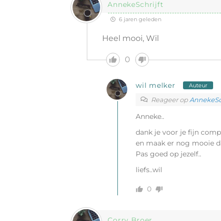
AnnekeSchrijft
6 jaren geleden
Heel mooi, Wil
0
wil melker
Auteur
Reageer op
AnnekeSch
Anneke..
dank je voor je fijn comp
en maak er nog mooie d
Pas goed op jezelf..
liefs..wil
0
Corry Broer