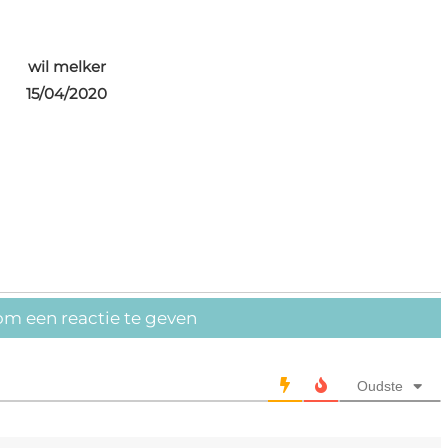
wil melker
15/04/2020
om een reactie te geven
Oudste