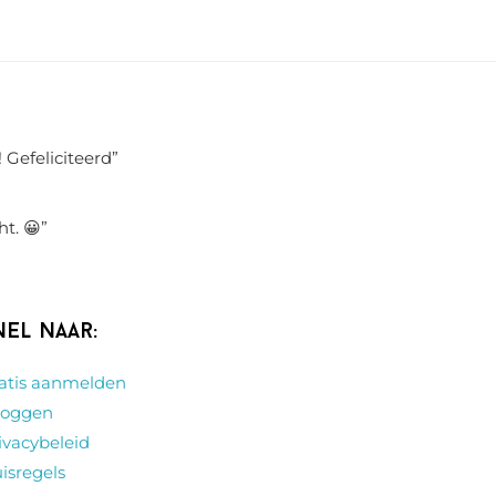
 Gefeliciteerd
”
ht. 😀
”
nel naar:
atis aanmelden
loggen
ivacybeleid
isregels