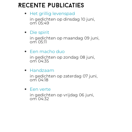
Recente Publicaties
Het grillig levenspad
in gedichten op dinsdag 10 juni,
om 05:49
Die spirit
in gedichten op maandag 09 juni,
om 05:11
Een macho duo
in gedichten op zondag 08 juni,
om 04:35
Handzaam
in gedichten op zaterdag 07 juni,
om 04:18
Een verte
in gedichten op vrijdag 06 juni,
om 04:32