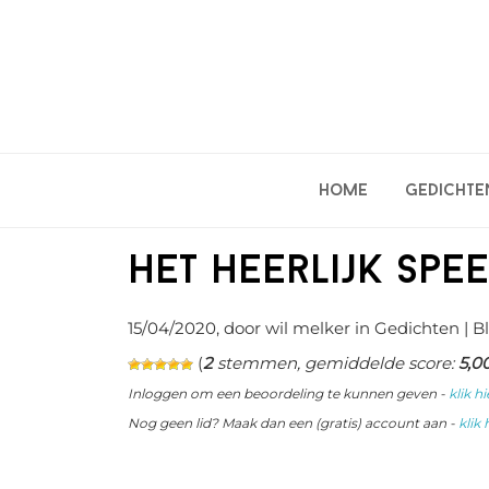
Spring
Door
Spring
naar
naar
naar
de
de
de
hoofdnavigatie
hoofd
eerste
inhoud
sidebar
Home
Gedichte
Het heerlijk spe
15/04/2020
, door wil melker in
Gedichten
| Bl
(
2
stemmen, gemiddelde score:
5,0
Inloggen om een beoordeling te kunnen geven -
klik hi
Nog geen lid? Maak dan een (gratis) account aan -
klik 