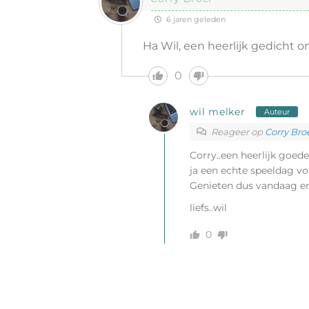
6 jaren geleden
Ha Wil, een heerlijk gedicht om
0
wil melker
Auteur
Reageer op
Corry Bro
Corry..een heerlijk goe
ja een echte speeldag v
Genieten dus vandaag en
liefs..wil
0