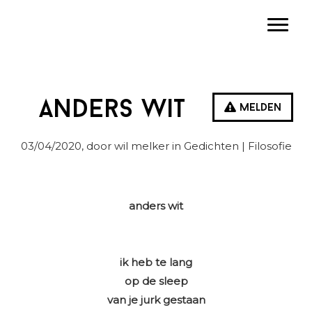
Spring
Door
Spring
Toggle
naar
naar
naar
de
de
de
hoofdnavigatie
hoofd
eerste
inhoud
sidebar
Anders wit
Melden
03/04/2020
, door wil melker in
Gedichten
| Filosofie
anders wit
ik heb te lang
op de sleep
van je jurk gestaan