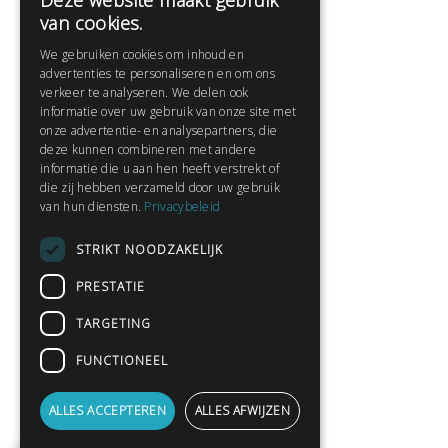
Deze website maakt gebruik
Help
van cookies.
Veelgestelde vragen
We gebruiken cookies om inhoud en
Contact
advertenties te personaliseren en om ons
Huisregels
verkeer te analyseren. We delen ook
informatie over uw gebruik van onze site met
onze advertentie- en analysepartners, die
deze kunnen combineren met andere
Snel naar:
informatie die u aan hen heeft verstrekt of
die zij hebben verzameld door uw gebruik
Gratis aanmelden
van hun diensten.
Privacybeleid
Inloggen
STRIKT NOODZAKELIJK
Privacybeleid
Huisregels
PRESTATIE
Contact
TARGETING
Verhalen lezen
FUNCTIONEEL
Gedichten lezen
Schrijfwedstrijden
ALLES ACCEPTEREN
ALLES AFWIJZEN
Schrijftips