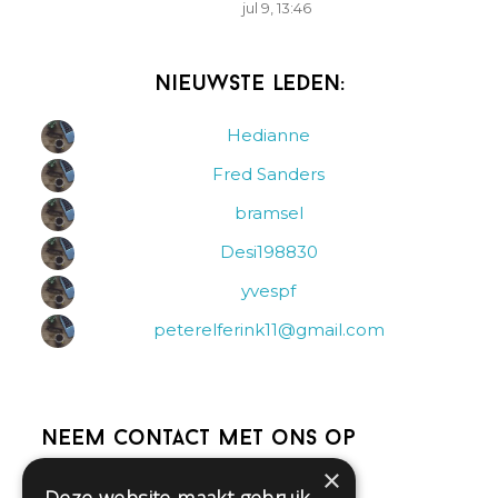
jul 9, 13:46
Nieuwste leden:
Hedianne
Fred Sanders
bramsel
Desi198830
yvespf
peterelferink11@gmail.com
Neem contact met ons op
×