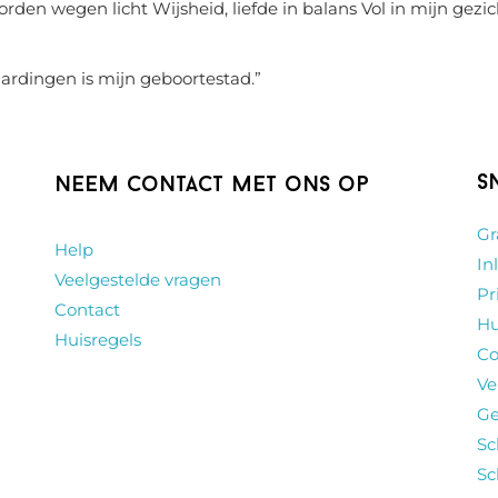
rden wegen licht Wijsheid, liefde in balans Vol in mijn gezic
aardingen is mijn geboortestad.
”
S
Neem contact met ons op
Gr
Help
In
Veelgestelde vragen
Pr
Contact
Hu
Huisregels
Co
Ve
Ge
Sc
Sc