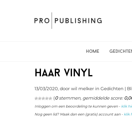
Spring
Door
Spring
naar
naar
naar
de
de
de
hoofdnavigatie
hoofd
eerste
inhoud
sidebar
Home
Gedichte
Haar vinyl
13/03/2020
, door wil melker in
Gedichten
| Bl
(
0
stemmen, gemiddelde score:
0,0
Inloggen om een beoordeling te kunnen geven -
klik hi
Nog geen lid? Maak dan een (gratis) account aan -
klik 