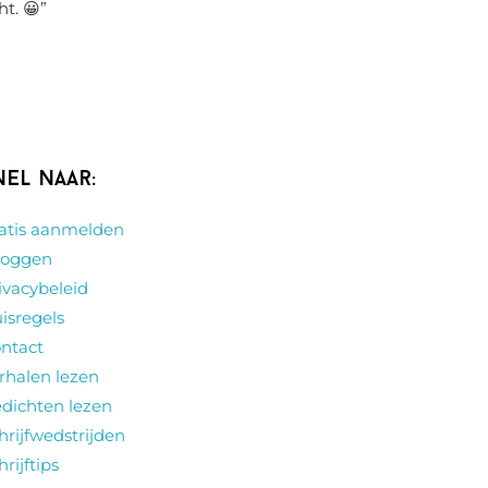
ht. 😀
”
nel naar:
atis aanmelden
loggen
ivacybeleid
isregels
ntact
rhalen lezen
dichten lezen
hrijfwedstrijden
hrijftips