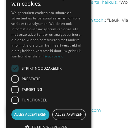
Sas schrijft
on
Een viertal haiku’s
: “
Woo
van cookies.
jul 9, 13:46
We gebruiken cookies om inhoud en
advertenties te personaliseren en om ons
Sas schrijft
on
logisch toch..
: “
Leuk! Vl
verkeer te analyseren. We delen ook
jul 9, 13:31
informatie over uw gebruik van onze site
met onze advertentie- en analysepartners,
die deze kunnen combineren met andere
informatie die u aan hen heeft verstrekt of
Nieuwste leden:
die zij hebben verzameld door uw gebruik
van hun diensten.
Privacybeleid
Hedianne
STRIKT NOODZAKELIJK
Fred Sanders
PRESTATIE
bramsel
TARGETING
Desi198830
yvespf
FUNCTIONEEL
peterelferink11@gmail.com
ALLES ACCEPTEREN
ALLES AFWIJZEN
DETAILS WEERGEVEN