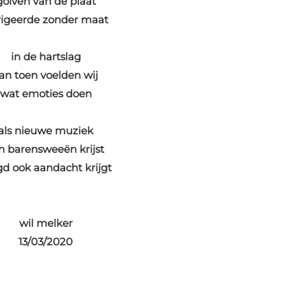
golven van de plaat
rigeerde zonder maat
in de hartslag
an toen voelden wij
wat emoties doen
als nieuwe muziek
jn barensweeën krijst
gd ook aandacht krijgt
wil melker
13/03/2020