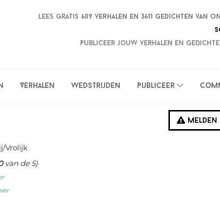
Lees gratis
609 verhalen en
3611 gedichten van o
S
Publiceer jouw verhalen en gedichte
n
Verhalen
Wedstrijden
Publiceer
Com
Melden
ij/Vrolijk
0
van de 5)
er
hier