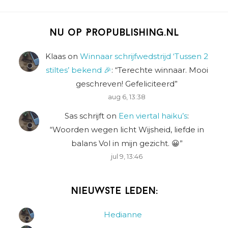
Nu op Propublishing.nl
Klaas
on
Winnaar schrijfwedstrijd ‘Tussen 2
stiltes’ bekend 🎉
: “
Terechte winnaar. Mooi
geschreven! Gefeliciteerd
”
aug 6, 13:38
Sas schrijft
on
Een viertal haiku’s
:
“
Woorden wegen licht Wijsheid, liefde in
balans Vol in mijn gezicht. 😀
”
jul 9, 13:46
Nieuwste leden:
Hedianne