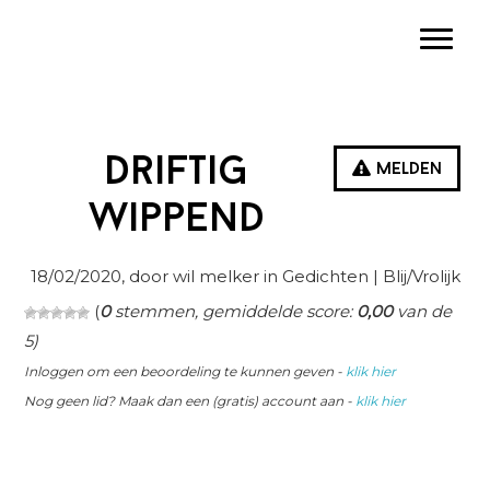
Spring
Door
Spring
Toggle
naar
naar
naar
de
de
de
hoofdnavigatie
hoofd
eerste
inhoud
sidebar
Driftig
Melden
wippend
18/02/2020
, door wil melker in
Gedichten
| Blij/Vrolijk
(
0
stemmen, gemiddelde score:
0,00
van de
5)
Inloggen om een beoordeling te kunnen geven -
klik hier
Nog geen lid? Maak dan een (gratis) account aan -
klik hier