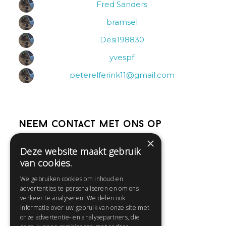
Fred Sanders
bramsel
Desi198830
yvespf
peterelferink11@gmail.com
Neem contact met ons op
×
Deze website maakt gebruik
Help
van cookies.
Veelgestelde vragen
We gebruiken cookies om inhoud en
Contact
advertenties te personaliseren en om ons
Huisregels
verkeer te analyseren. We delen ook
informatie over uw gebruik van onze site met
onze advertentie- en analysepartners, die