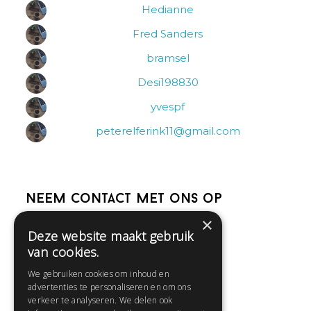
Hedianne
Fred Sanders
bramsel
Desi198830
yvespf
peterelferink11@gmail.com
Neem contact met ons op
×
Deze website maakt gebruik
Help
van cookies.
Veelgestelde vragen
We gebruiken cookies om inhoud en
Contact
advertenties te personaliseren en om ons
Huisregels
verkeer te analyseren. We delen ook