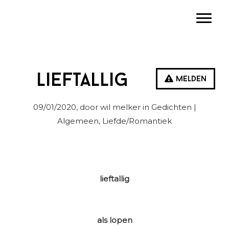
Spring
Door
Spring
Toggle
naar
naar
naar
de
de
de
hoofdnavigatie
hoofd
eerste
inhoud
sidebar
Lieftallig
Melden
09/01/2020
, door wil melker in
Gedichten
|
Algemeen, Liefde/Romantiek
lieftallig
als lopen