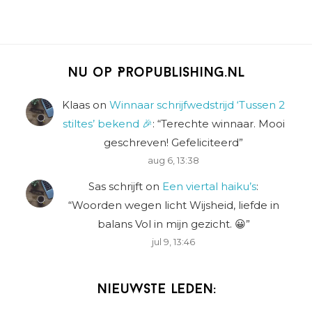
Nu op Propublishing.nl
Klaas
on
Winnaar schrijfwedstrijd ‘Tussen 2
stiltes’ bekend 🎉
: “
Terechte winnaar. Mooi
geschreven! Gefeliciteerd
”
aug 6, 13:38
Sas schrijft
on
Een viertal haiku’s
:
“
Woorden wegen licht Wijsheid, liefde in
balans Vol in mijn gezicht. 😀
”
jul 9, 13:46
Nieuwste leden: