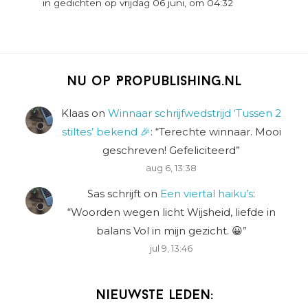
in gedichten op vrijdag 06 juni, om 04:32
Nu op Propublishing.nl
Klaas
on
Winnaar schrijfwedstrijd ‘Tussen 2
stiltes’ bekend 🎉
: “
Terechte winnaar. Mooi
geschreven! Gefeliciteerd
”
aug 6, 13:38
Sas schrijft
on
Een viertal haiku’s
:
“
Woorden wegen licht Wijsheid, liefde in
balans Vol in mijn gezicht. 😀
”
jul 9, 13:46
Nieuwste leden: