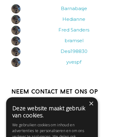
Barnabasje
Hedianne
Fred Sanders
bramsel
Desi198830
yvespf
Neem contact met ons op
×
Deze website maakt gebruik
Help
van cookies.
Veelgestelde vragen
We gebruiken cookies om inhoud en
Contact
advertenties te personaliseren en om ons
Huisregels
verkeer te analyseren. We delen ook