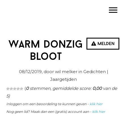
Spring
Door
Spring
Toggle
naar
naar
naar
de
de
de
hoofdnavigatie
hoofd
eerste
inhoud
sidebar
Warm donzig
Melden
bloot
08/12/2019
, door wil melker in
Gedichten
|
Jaargetijden
(
0
stemmen, gemiddelde score:
0,00
van de
5)
Inloggen om een beoordeling te kunnen geven -
klik hier
Nog geen lid? Maak dan een (gratis) account aan -
klik hier