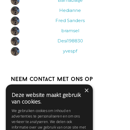
Barnabasje
Hedianne
Fred Sanders
bramsel
Desi198830
yvespf
Neem contact met ons op
×
Deze website maakt gebruik
Help
van cookies.
Veelgestelde vragen
We gebruiken cookies om inhoud en
Contact
advertenties te personaliseren en om ons
Huisregels
verkeer te analyseren. We delen ook
informatie over uw gebruik van onze site met