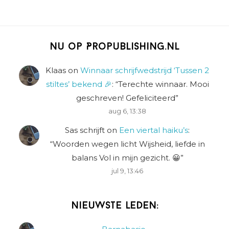
Nu op Propublishing.nl
Klaas
on
Winnaar schrijfwedstrijd ‘Tussen 2
stiltes’ bekend 🎉
: “
Terechte winnaar. Mooi
geschreven! Gefeliciteerd
”
aug 6, 13:38
Sas schrijft
on
Een viertal haiku’s
:
“
Woorden wegen licht Wijsheid, liefde in
balans Vol in mijn gezicht. 😀
”
jul 9, 13:46
Nieuwste leden: