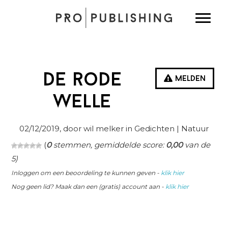
Spring
Door
Spring
Toggle
naar
naar
naar
de
de
de
hoofdnavigatie
hoofd
eerste
inhoud
sidebar
De rode
Melden
welle
02/12/2019
, door wil melker in
Gedichten
| Natuur
(
0
stemmen, gemiddelde score:
0,00
van de
5)
Inloggen om een beoordeling te kunnen geven -
klik hier
Nog geen lid? Maak dan een (gratis) account aan -
klik hier