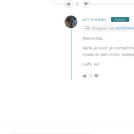
0
wil melker
Auteur
Reageer op
WERONI
Weronika…
dank je voor je complim
maak er een mooi weeke
Liefs..wil
0