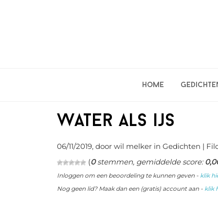
Spring
Door
Spring
naar
naar
naar
de
de
de
hoofdnavigatie
hoofd
eerste
inhoud
sidebar
Home
Gedichte
Water als ijs
06/11/2019
, door wil melker in
Gedichten
| Fil
(
0
stemmen, gemiddelde score:
0,0
Inloggen om een beoordeling te kunnen geven -
klik hi
Nog geen lid? Maak dan een (gratis) account aan -
klik 