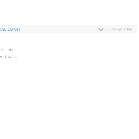
KAOLGA41
6 jaren geleden
ent en
nd van..