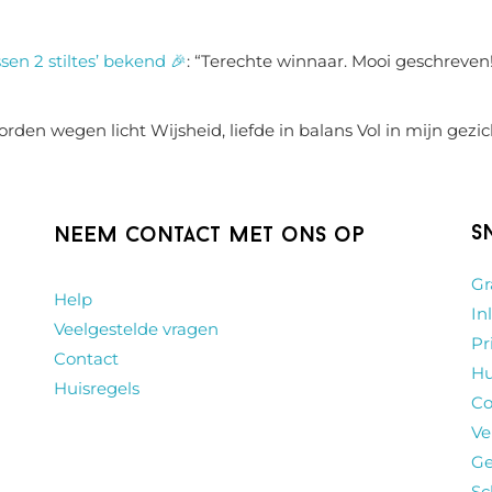
sen 2 stiltes’ bekend 🎉
: “
Terechte winnaar. Mooi geschreven!
rden wegen licht Wijsheid, liefde in balans Vol in mijn gezic
S
Neem contact met ons op
Gr
Help
In
Veelgestelde vragen
Pr
Contact
Hu
Huisregels
Co
Ve
Ge
Sc