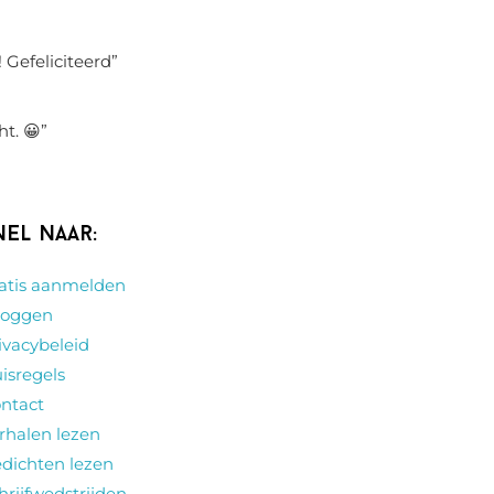
 Gefeliciteerd
”
ht. 😀
”
nel naar:
atis aanmelden
loggen
ivacybeleid
isregels
ntact
rhalen lezen
dichten lezen
hrijfwedstrijden