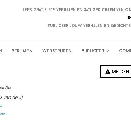
Lees gratis
609 verhalen en
3611 gedichten van o
S
Publiceer jouw verhalen en gedichte
n
Verhalen
Wedstrijden
Publiceer
Com
Melden
osofie
0
van de 5)
er
hier