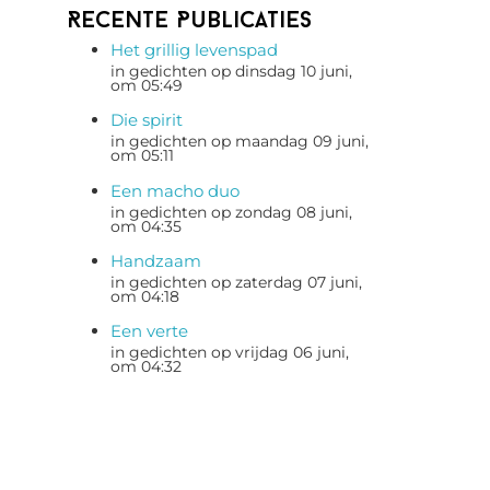
Recente Publicaties
Het grillig levenspad
in gedichten op dinsdag 10 juni,
om 05:49
Die spirit
in gedichten op maandag 09 juni,
om 05:11
Een macho duo
in gedichten op zondag 08 juni,
om 04:35
Handzaam
in gedichten op zaterdag 07 juni,
om 04:18
Een verte
in gedichten op vrijdag 06 juni,
om 04:32