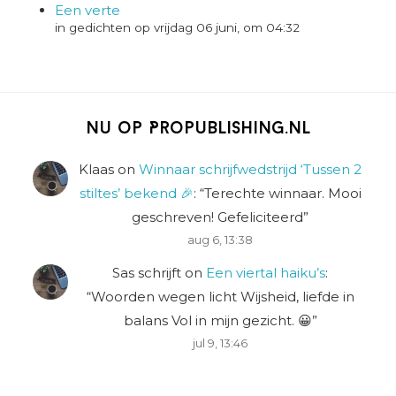
Een verte
in gedichten op vrijdag 06 juni, om 04:32
Nu op Propublishing.nl
Klaas
on
Winnaar schrijfwedstrijd ‘Tussen 2
stiltes’ bekend 🎉
: “
Terechte winnaar. Mooi
geschreven! Gefeliciteerd
”
aug 6, 13:38
Sas schrijft
on
Een viertal haiku’s
:
“
Woorden wegen licht Wijsheid, liefde in
balans Vol in mijn gezicht. 😀
”
jul 9, 13:46