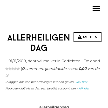
Spring
Door
Spring
Toggle
naar
naar
naar
de
de
de
hoofdnavigatie
hoofd
eerste
inhoud
sidebar
Allerheiligen
Melden
dag
01/11/2019
, door wil melker in
Gedichten
| De dood
(
0
stemmen, gemiddelde score:
0,00
van de
5)
Inloggen om een beoordeling te kunnen geven -
klik hier
Nog geen lid? Maak dan een (gratis) account aan -
klik hier
allerheiligendag