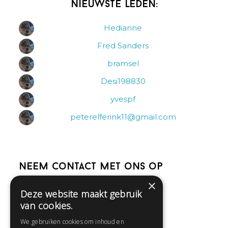
Nieuwste leden:
Hedianne
Fred Sanders
bramsel
Desi198830
yvespf
peterelferink11@gmail.com
Neem contact met ons op
×
Deze website maakt gebruik
Help
van cookies.
Veelgestelde vragen
We gebruiken cookies om inhoud en
Contact