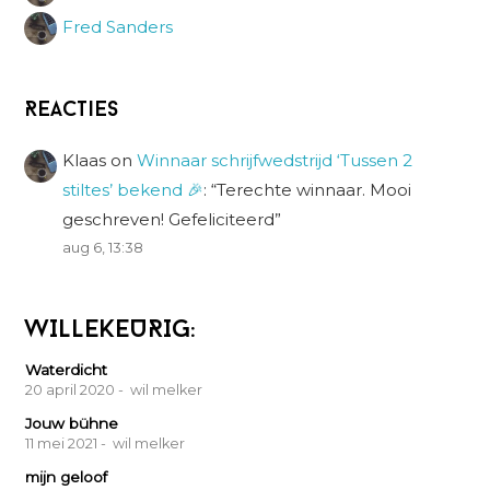
Fred Sanders
Reacties
Klaas
on
Winnaar schrijfwedstrijd ‘Tussen 2
stiltes’ bekend 🎉
: “
Terechte winnaar. Mooi
geschreven! Gefeliciteerd
”
aug 6, 13:38
WILLEKEURIG:
Waterdicht
20 april 2020
- wil melker
Jouw bühne
11 mei 2021
- wil melker
mijn geloof