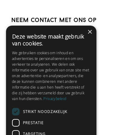
Neem contact met ons op
×
Deze website maakt gebruik
Help
van cookies.
Veelgestelde vragen
We gebruiken cookies om inhoud en
Contact
advertenties te personaliseren en om ons
Huisregels
verkeer te analyseren. We delen ook
informatie over uw gebruik van onze site met
onze advertentie- en analysepartners, die
deze kunnen combineren met andere
Snel naar:
informatie die u aan hen heeft verstrekt of
die zij hebben verzameld door uw gebruik
Gratis aanmelden
van hun diensten.
Privacybeleid
Inloggen
STRIKT NOODZAKELIJK
Privacybeleid
Huisregels
PRESTATIE
Contact
TARGETING