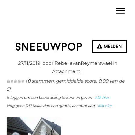
Spring
Door
Spring
Toggle
naar
naar
naar
de
de
de
hoofdnavigatie
hoofd
eerste
inhoud
sidebar
sneeuwpop
Melden
27/11/2019
, door RebellevanReymerswael in
Attachment
|
(
0
stemmen, gemiddelde score:
0,00
van de
5)
Inloggen om een beoordeling te kunnen geven -
klik hier
Nog geen lid? Maak dan een (gratis) account aan -
klik hier