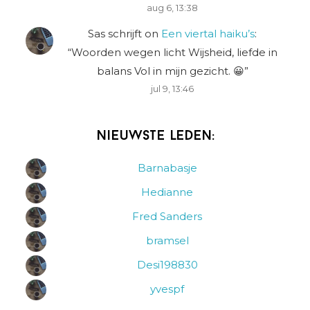
aug 6, 13:38
Sas schrijft
on
Een viertal haiku’s
:
“
Woorden wegen licht Wijsheid, liefde in
balans Vol in mijn gezicht. 😀
”
jul 9, 13:46
Nieuwste leden:
Barnabasje
Hedianne
Fred Sanders
bramsel
Desi198830
yvespf