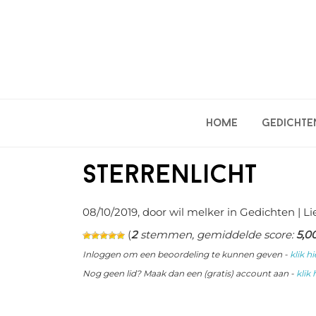
Spring
Door
Spring
naar
naar
naar
de
de
de
hoofdnavigatie
hoofd
eerste
inhoud
sidebar
Home
Gedichte
Sterrenlicht
08/10/2019
, door wil melker in
Gedichten
| L
(
2
stemmen, gemiddelde score:
5,0
Inloggen om een beoordeling te kunnen geven -
klik hi
Nog geen lid? Maak dan een (gratis) account aan -
klik 