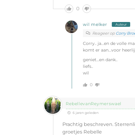
0
wil melker
Auteur
Reageer op
Corry Bro
Corry.. ja…en de volle m
komt er aan…voor heerli
geniet…en dank..
liefs..
wil
0
RebellevanReymerswael
6 jaren geleden
Prachtig beschreven. Sterrenlic
groetjes Rebelle