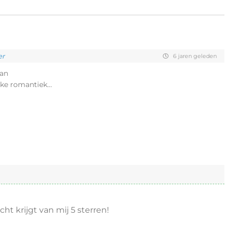
er
6 jaren geleden
aan
jke romantiek…
ht krijgt van mij 5 sterren!