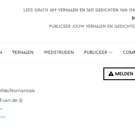
Lees gratis
609 verhalen en
3611 gedichten van o
S
Publiceer jouw verhalen en gedichte
n
Verhalen
Wedstrijden
Publiceer
Com
Melden
iefde/Romantiek
0
van de 5)
er
hier