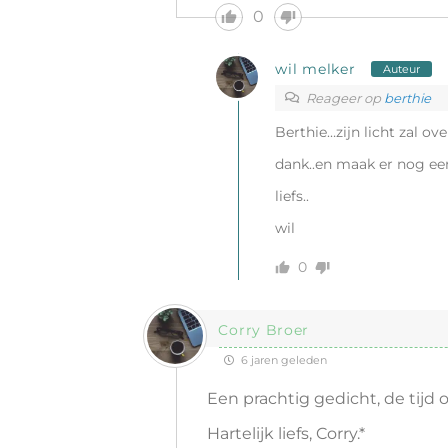
0
wil melker
Auteur
Reageer op
berthie
Berthie…zijn licht zal ove
dank..en maak er nog e
liefs..
wil
0
Corry Broer
6 jaren geleden
Een prachtig gedicht, de tijd 
Hartelijk liefs, Corry.*