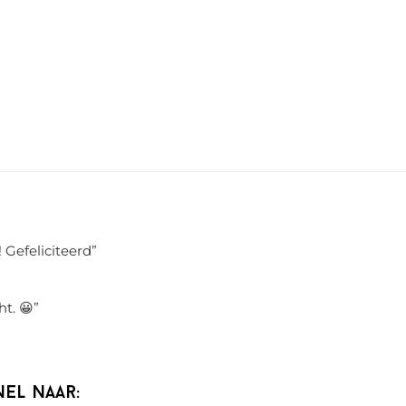
 Gefeliciteerd
”
ht. 😀
”
nel naar: